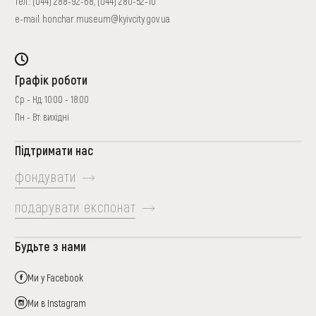
тел.:
(044) 288-92-68
,
(044) 280-52-10
e-mail:
honchar.museum@kyivcity.gov.ua
Графік роботи
Ср - Нд: 10:00 - 18:00
Пн - Вт: вихідні
Підтримати нас
фондувати
подарувати експонат
Будьте з нами
Ми у Facebook
Ми в Instagram