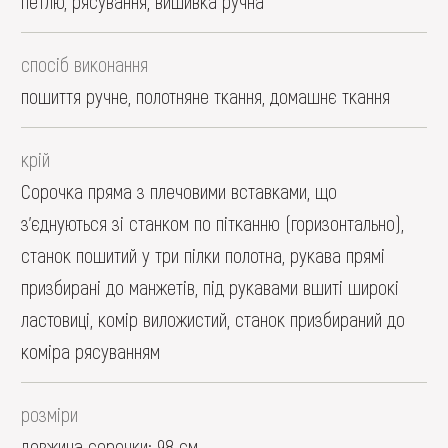
петлю, рясування, вишивка ручна
спосіб виконання
пошиття ручне, полотняне ткання, домашнє ткання
крій
Сорочка пряма з плечовими вставками, що
з’єднуються зі станком по пітканню (горизонтально),
станок пошитий у три пілки полотна, рукава прямі
призбирані до манжетів, під рукавами вшиті широкі
ластовиці, комір виложистий, станок призбираний до
коміра рясуванням
розміри
довжина сорочки: 98 см