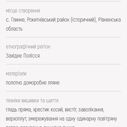
місце створення
с. Глинне, Рокитнівський район (історичний), Рівненська
область
етнографічний регіон
Західне Полісся
матеріали
полотно доморобне лляне
техніки вишивки та шиття
гладь пряма, хрестик косий, вистіг, заволікання,
верхоплут, змережування на одну одинарну повітряну