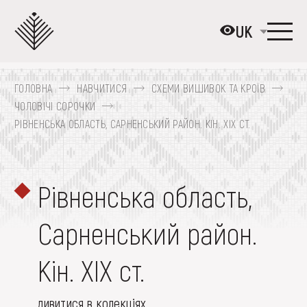
Перейти
до
UK
основного
вмісту
ГОЛОВНА
НАВЧИТИСЯ
СХЕМИ ВИШИВОК ТА КРОЇВ
ПРО МУЗЕЙ
ЧОЛОВІЧІ СОРОЧКИ
РІВНЕНСЬКА ОБЛАСТЬ, САРНЕНСЬКИЙ РАЙОН. КІН. ХІХ СТ.
КОЛЕКЦІЇ
ВИСТАВКИ ТА ПОДІЇ
МЕДІА
Рівненська область,
ВІДВІДАТИ
Сарненський район.
НАВЧИТИСЯ
Кін. ХІХ ст.
ПОСЛУГИ
дивитися в колекціях