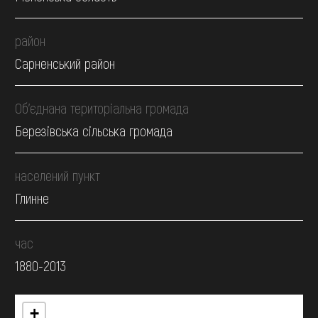
район
Сарненський район
Об’єднана територіальна громада
Березівська сільська громада
населений пункт
Глинне
час
1880-2013
+