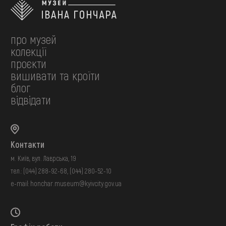
про музей
колекції
проєкти
вишивати та кроїти
блог
відвідати
Контакти
м. Київ, вул. Лаврська, 19
тел.:
(044) 288-92-68
,
(044) 280-52-10
e-mail:
honchar.museum@kyivcity.gov.ua