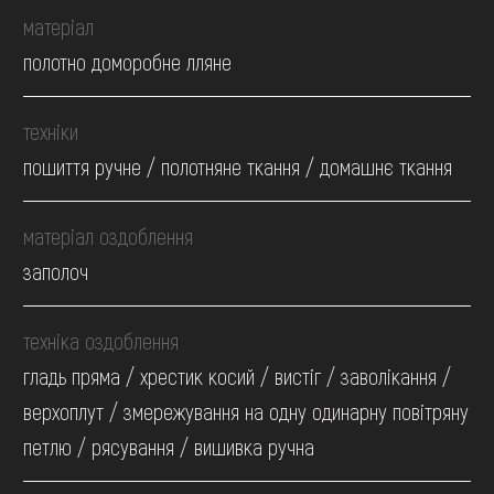
матеріал
полотно доморобне лляне
техніки
пошиття ручне / полотняне ткання / домашнє ткання
матеріал оздоблення
заполоч
техніка оздоблення
гладь пряма / хрестик косий / вистіг / заволікання /
верхоплут / змережування на одну одинарну повітряну
петлю / рясування / вишивка ручна