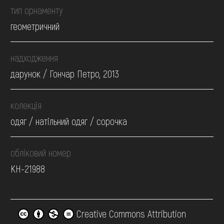
тип орнаменту
геометричний
надходження
дарунок / Гончар Петро, 2013
колекція
одяг / натільний одяг / сорочка
обліковий номер
КН-21988
Creative Commons Attribution