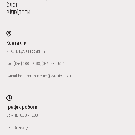
блог
відвідати
Контакти
м. Київ, вул. Лаврська, 19
тел.:
(044) 288-92-68
,
(044) 280-52-10
e-mail:
honchar.museum@kyivcity.gov.ua
Графік роботи
Ср - Нд: 10:00 - 18:00
Пн - Вт: вихідні