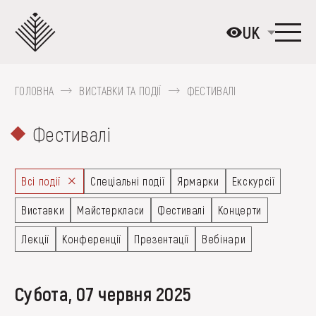
Перейти
до
UK
основного
вмісту
ГОЛОВНА
ВИСТАВКИ ТА ПОДІЇ
ФЕСТИВАЛІ
ПРО МУЗЕЙ
Фестивалі
КОЛЕКЦІЇ
ВИСТАВКИ ТА ПОДІЇ
Всі події
Спеціальні події
Ярмарки
Екскурсії
МЕДІА
Виставки
Майстеркласи
Фестивалі
Концерти
ВІДВІДАТИ
Лекції
Конференції
Презентації
Вебінари
НАВЧИТИСЯ
ПОСЛУГИ
субота, 07 червня 2025