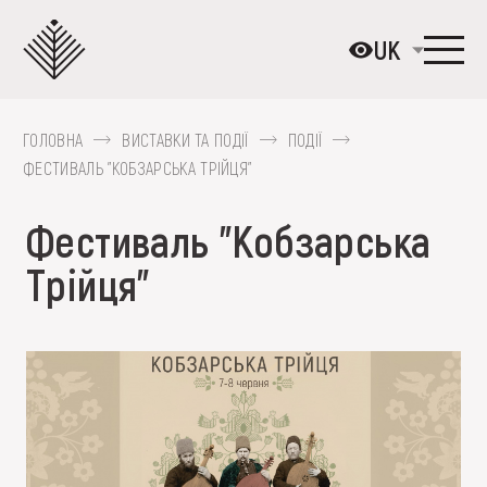
Перейти
до
UK
основного
вмісту
ГОЛОВНА
ВИСТАВКИ ТА ПОДІЇ
ПОДІЇ
ПРО МУЗЕЙ
ФЕСТИВАЛЬ "КОБЗАРСЬКА ТРІЙЦЯ"
КОЛЕКЦІЇ
Фестиваль "Кобзарська
ВИСТАВКИ ТА ПОДІЇ
Трійця"
МЕДІА
ВІДВІДАТИ
НАВЧИТИСЯ
ПОСЛУГИ