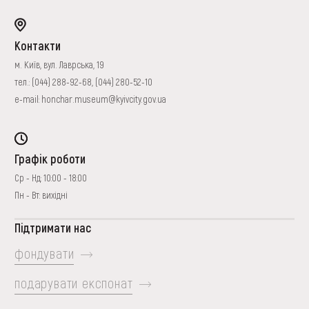
Контакти
м. Київ, вул. Лаврська, 19
тел.:
(044) 288-92-68
,
(044) 280-52-10
e-mail:
honchar.museum@kyivcity.gov.ua
Графік роботи
Ср - Нд: 10:00 - 18:00
Пн - Вт: вихідні
Підтримати нас
фондувати
подарувати експонат