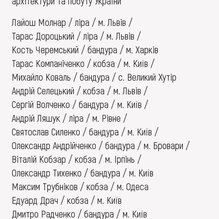
архітектури та побуту України
Лайош Молнар / ліра / м. Львів /
Тарас Дороцький / ліра / м. Львів /
Кость Черемський / бандура / м. Харків
Тарас Компаніченко / кобза / м. Київ /
Михайло Коваль / бандура / с. Великий Хутір
Андрій Селецький / кобза / м. Львів /
Сергій Волченко / бандура / м. Київ /
Андрій Ляшук / ліра / м. Рівне /
Святослав Силенко / бандура / м. Київ /
Олександр Андрійченко / бандура / м. Бровари /
Віталій Кобзар / кобза / м. Ірпінь /
Олександр Тихенко / бандура / м. Київ
Максим Трубніков / кобза / м. Одеса
Едуард Драч / кобза / м. Київ
Дмитро Радченко / бандура / м. Київ