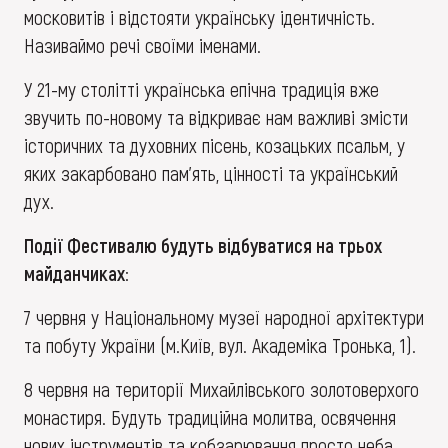
московитів і відстояти українську ідентичність.
Називаймо речі своїми іменами.
У 21-му столітті українська епічна традиція вже
звучить по-новому та відкриває нам важливі змісти
історичних та духовних пісень, козацьких псальм, у
яких закарбовано пам’ять, цінності та український
дух.
Події Фестивалю будуть відбуватися на трьох
майданчиках:
7 червня у Національному музеї народної архітектури
та побуту України (м.Київ, вул. Академіка Тронька, 1).
8 червня на території Михайлівського золотоверхого
монастиря. Будуть традиційна молитва, освячення
нових інструментів та кобзарювання просто неба.