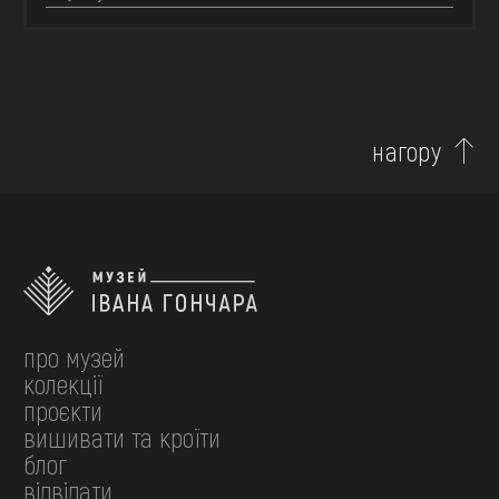
нагору
про музей
колекції
проєкти
вишивати та кроїти
блог
відвідати