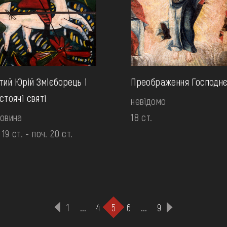
тий Юрій Змієборець і
Преображення Господн
стоячі святі
невідомо
овина
18 ст.
 19 ст. - поч. 20 ст.
1
...
4
5
6
...
9