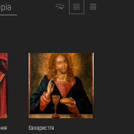
ння
Євхаристія