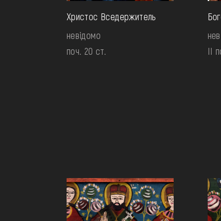
Христос Вседержитель
Бог
невідомо
нев
поч. 20 ст.
II п