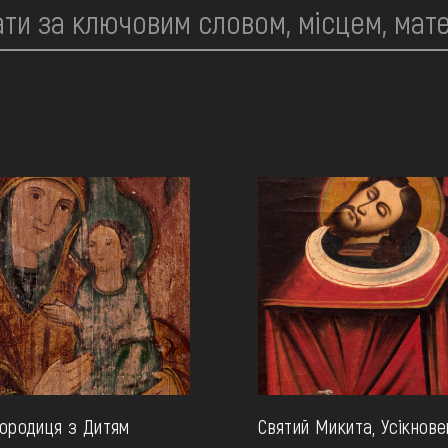
ородиця з Дитям
Святий Микита, Усікнове