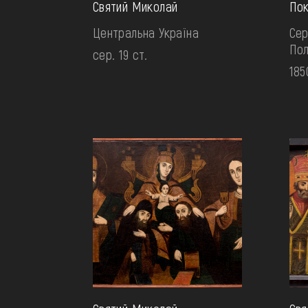
Святий Миколай
Пок
Центральна Україна
Сер
По
сер. 19 ст.
185