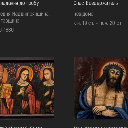
ладання до гробу
Спас Вседержитель
едня Наддніпрянщина.
невідомо
лтавщина
кін. 19 ст. - поч. 20 ст.
0-1880