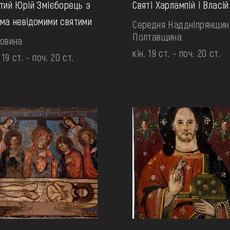
тий Юрій Змієборець з
Святі Харлампій і Власій
ма невідомими святими
Середня Наддніпрянщин
Полтавщина
овина
кін. 19 ст. - поч. 20 ст.
 19 ст. - поч. 20 ст.