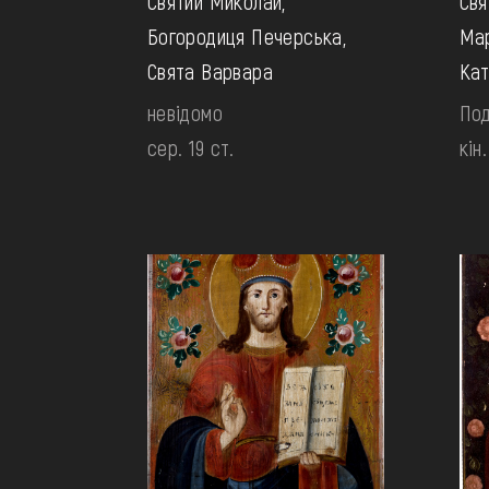
Святий Миколай,
Свя
Богородиця Печерська,
Мар
Свята Варвара
Кат
невідомо
Под
сер. 19 ст.
кін.