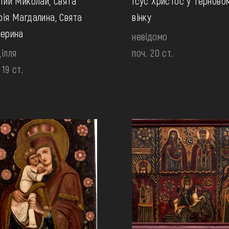
тий Миколай, Свята
Ісус Христос у терново
ія Магдалина, Свята
вінку
ерина
невідомо
ілля
поч. 20 ст.
 19 ст.