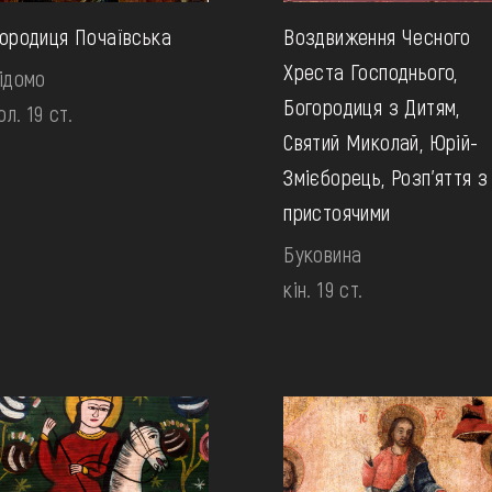
ородиця Почаївська
Воздвиження Чесного
Хреста Господнього,
ідомо
Богородиця з Дитям,
ол. 19 ст.
Святий Миколай, Юрій-
Змієборець, Розп’яття з
пристоячими
Буковина
кін. 19 ст.