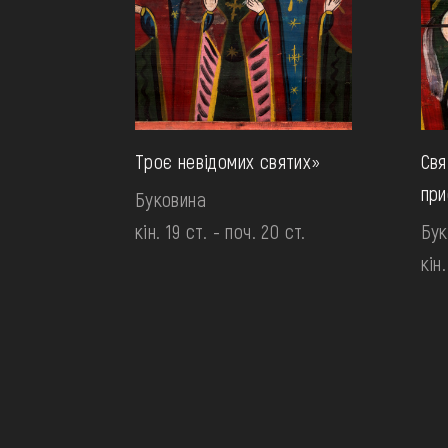
Троє невідомих святих»
Свя
при
Буковина
кін. 19 ст. - поч. 20 ст.
Бук
кін.