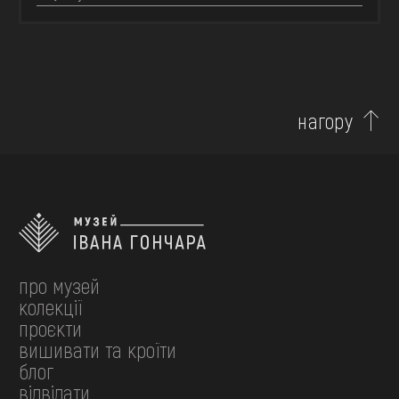
нагору
про музей
колекції
проєкти
вишивати та кроїти
блог
відвідати