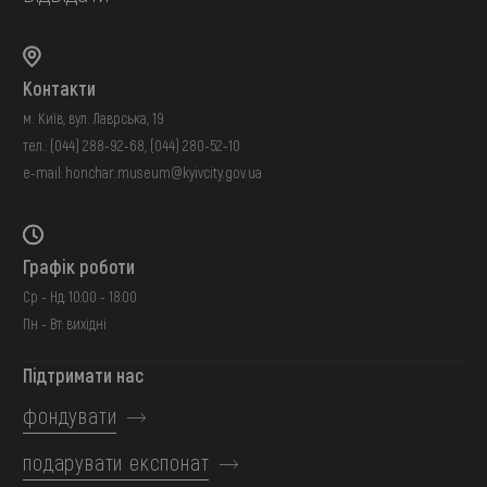
Контакти
м. Київ, вул. Лаврська, 19
тел.:
(044) 288-92-68
,
(044) 280-52-10
e-mail:
honchar.museum@kyivcity.gov.ua
Графік роботи
Ср - Нд: 10:00 - 18:00
Пн - Вт: вихідні
Підтримати нас
фондувати
подарувати експонат