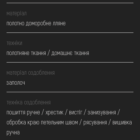
матеріал
полотно доморобне лляне
техніки
полотняне ткання / домашнє ткання
матеріал оздоблення
заполоч
техніка оздоблення
пошиття ручне / хрестик / вистіг / занизування /
обробка краю петельним швом / рясування / вишивка
ручна