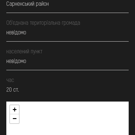
Сарненський район
Об’єднана територіальна громада
невідомо
населений пункт
невідомо
час
20 ст.
+
−