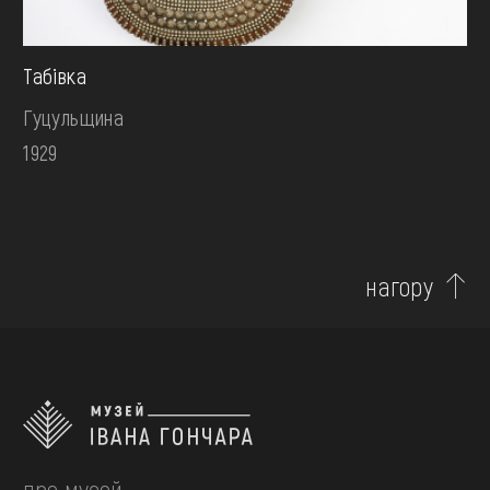
Табівка
Гуцульщина
1929
нагору
про музей