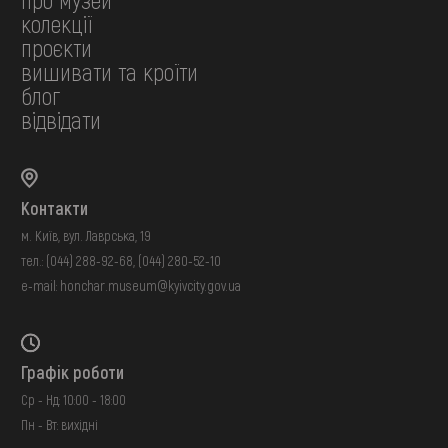
колекції
проєкти
вишивати та кроїти
блог
відвідати
Контакти
м. Київ, вул. Лаврська, 19
тел.:
(044) 288-92-68
,
(044) 280-52-10
e-mail:
honchar.museum@kyivcity.gov.ua
Графік роботи
Ср - Нд: 10:00 - 18:00
Пн - Вт: вихідні