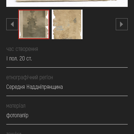
час створення
І пол. 20 ст.
етнографічний регіон
Середня Наддніпрянщина
матеріал
фотопапір
техніки