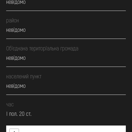
невідомо
район
невідомо
Об’єднана територіальна громада
невідомо
населений пункт
невідомо
час
І пол. 20 ст.