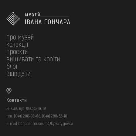
про музей
колекції
проєкти
вишивати та кроїти
блог
відвідати
Контакти
м. Київ, вул. Лаврська, 19
тел.:
(044) 288-92-68
,
(044) 280-52-10
e-mail:
honchar.museum@kyivcity.gov.ua