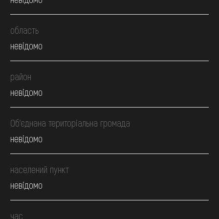
область
невідомо
район
невідомо
Об’єднана територіальна громада
невідомо
населений пункт
невідомо
час