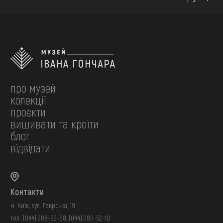
про музей
колекції
проєкти
вишивати та кроїти
блог
відвідати
Контакти
м. Київ, вул. Лаврська, 19
тел.:
(044) 288-92-68
,
(044) 280-52-10