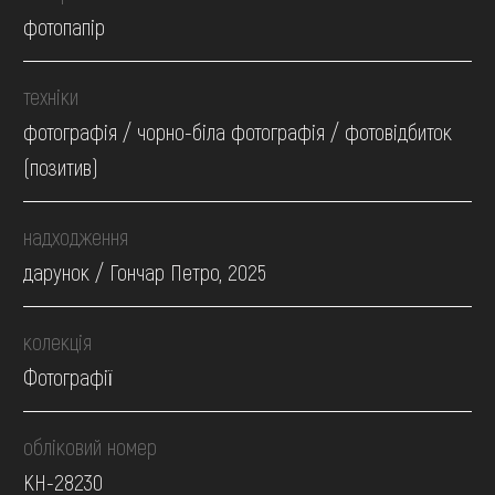
фотопапір
техніки
фотографія / чорно-біла фотографія / фотовідбиток
(позитив)
надходження
дарунок / Гончар Петро, 2025
колекція
Фотографії
обліковий номер
КН-28230