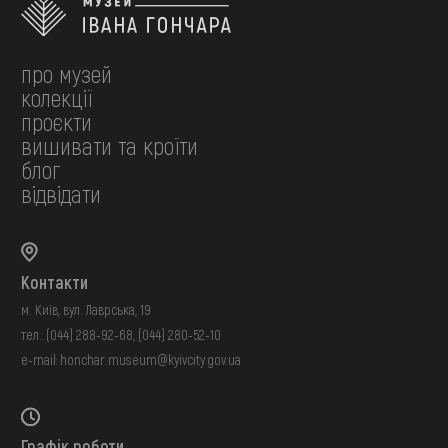
про музей
колекції
проєкти
вишивати та кроїти
блог
відвідати
Контакти
м. Київ, вул. Лаврська, 19
тел.:
(044) 288-92-68
,
(044) 280-52-10
e-mail:
honchar.museum@kyivcity.gov.ua
Графік роботи