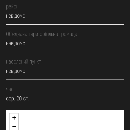
район
невідомо
Об’єднана територіальна громада
невідомо
населений пункт
невідомо
час
сер. 20 ст.
+
−