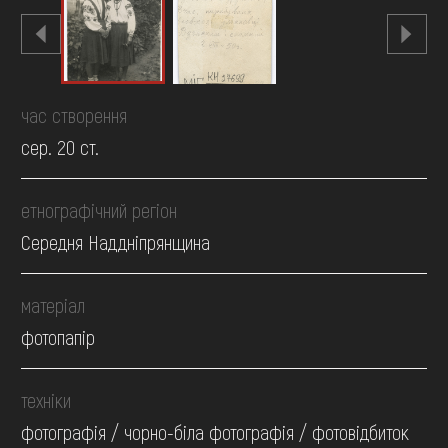
час створення
сер. 20 ст.
етнографічний регіон
Середня Наддніпрянщина
матеріал
фотопапір
техніки
фотографія / чорно-біла фотографія / фотовідбиток