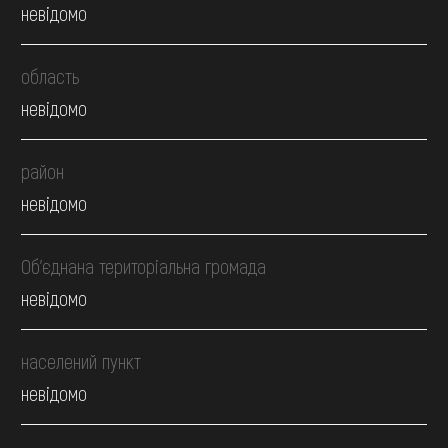
невідомо
область
невідомо
район
невідомо
Об’єднана територіальна громада
невідомо
населений пункт
невідомо