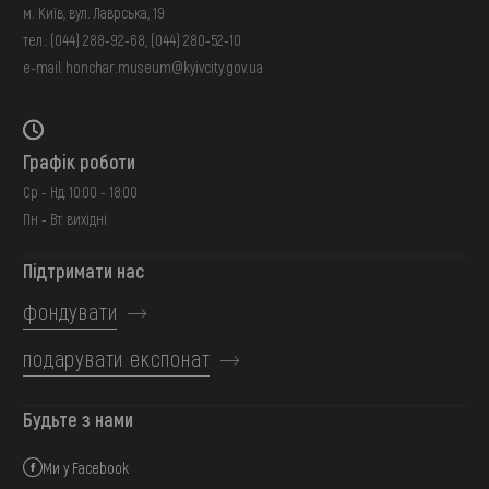
м. Київ, вул. Лаврська, 19
тел.:
(044) 288-92-68
,
(044) 280-52-10
e-mail:
honchar.museum@kyivcity.gov.ua
Графік роботи
Ср - Нд: 10:00 - 18:00
Пн - Вт: вихідні
Підтримати нас
фондувати
подарувати експонат
Будьте з нами
Ми у Facebook