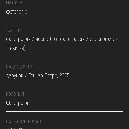
матеріал
фотопапір
техніки
фотографія / чорно-біла фотографія / фотовідбиток
(позитив)
надходження
дарунок / Гончар Петро, 2025
колекція
Фотографії
обліковий номер