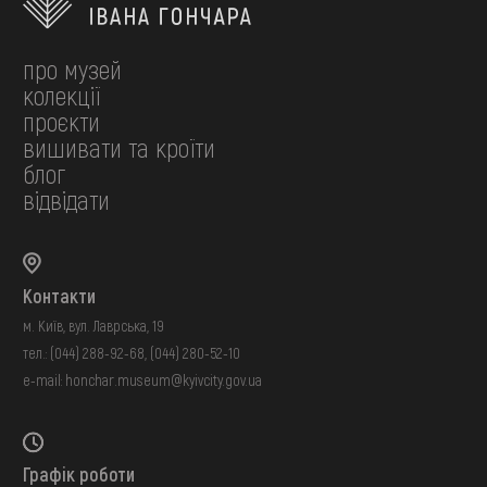
про музей
колекції
проєкти
вишивати та кроїти
блог
відвідати
Контакти
м. Київ, вул. Лаврська, 19
тел.:
(044) 288-92-68
,
(044) 280-52-10
e-mail:
honchar.museum@kyivcity.gov.ua
Графік роботи