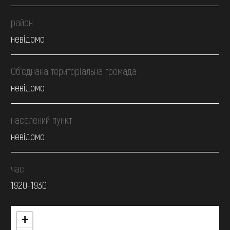
район
невідомо
Об’єднана територіальна громада
невідомо
населений пункт
невідомо
час
1920-1930
+