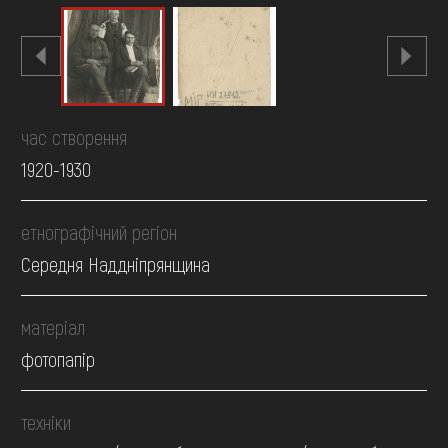
час створення
1920-1930
етнографічний регіон
Середня Наддніпрянщина
матеріал
фотопапір
техніки