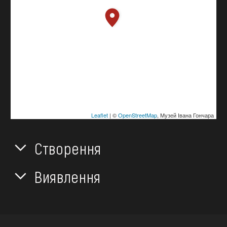
Leaflet
| ©
OpenStreetMap
, Музей Івана Гончара
Створення
Виявлення