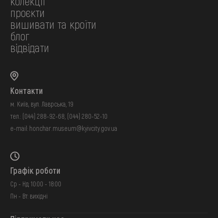
колекції
проєкти
вишивати та кроїти
блог
відвідати
Контакти
м. Київ, вул. Лаврська, 19
тел.:
(044) 288-92-68
,
(044) 280-52-10
e-mail:
honchar.museum@kyivcity.gov.ua
Графік роботи
Ср - Нд: 10:00 - 18:00
Пн - Вт: вихідні