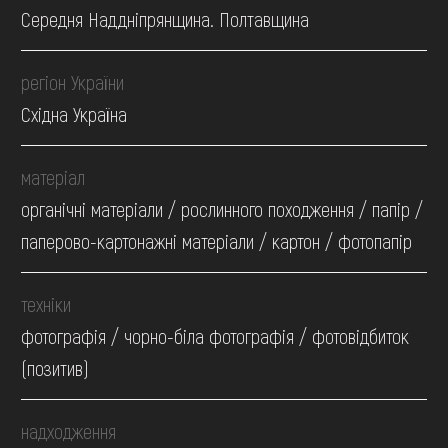
Середня Наддніпрянщина. Полтавщина
регіон України
Східна Україна
матеріал
органічні матеріали / рослинного походження / папір /
паперово-картонажні матеріали / картон / фотопапір
техніки
фотографія / чорно-біла фотографія / фотовідбиток
(позитив)
надходження