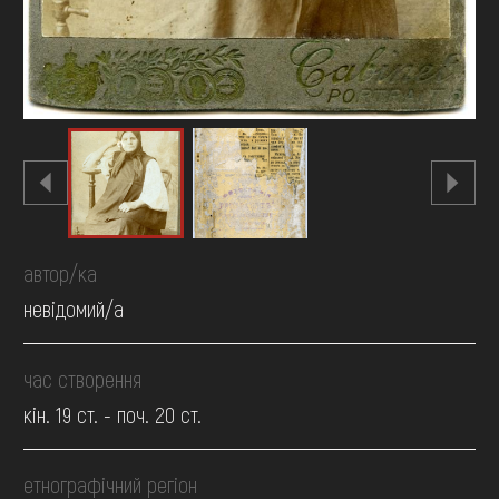
автор/ка
невідомий/а
час створення
кін. 19 ст. - поч. 20 ст.
етнографічний регіон