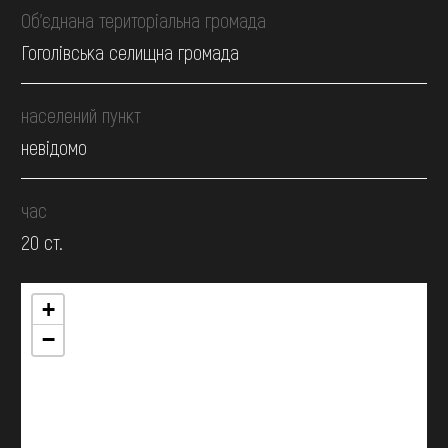
Об’єднана територіальна громада
Гоголівська селищна громада
населений пункт
невідомо
час
20 ст.
+
−