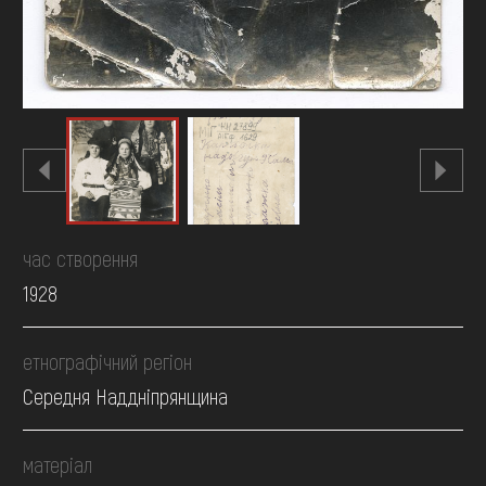
час створення
1928
етнографічний регіон
Середня Наддніпрянщина
матеріал