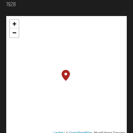
1928
+
−
Leaflet
| ©
OpenStreetMap
, Музей Івана Гончара