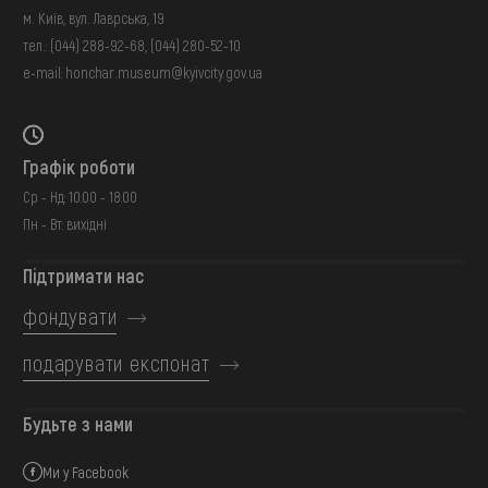
м. Київ, вул. Лаврська, 19
тел.:
(044) 288-92-68
,
(044) 280-52-10
e-mail:
honchar.museum@kyivcity.gov.ua
Графік роботи
Ср - Нд: 10:00 - 18:00
Пн - Вт: вихідні
Підтримати нас
фондувати
подарувати експонат
Будьте з нами
Ми у Facebook