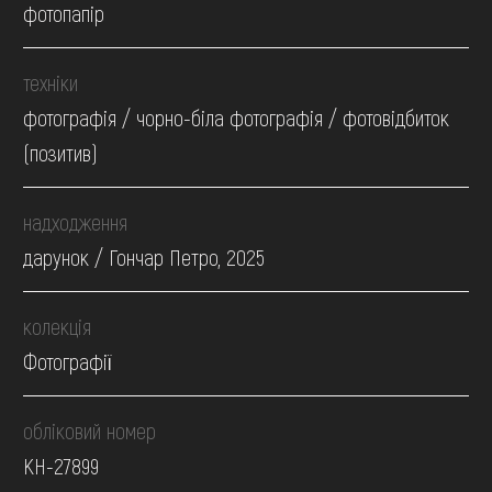
фотопапір
техніки
фотографія / чорно-біла фотографія / фотовідбиток
(позитив)
надходження
дарунок / Гончар Петро, 2025
колекція
Фотографії
обліковий номер
КН-27899