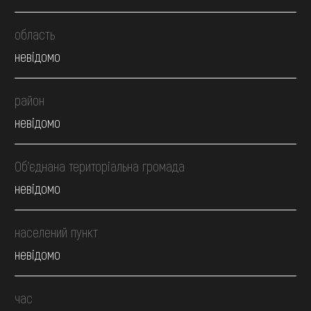
область
невідомо
район
невідомо
Об’єднана територіальна громада
невідомо
населений пункт
невідомо
час