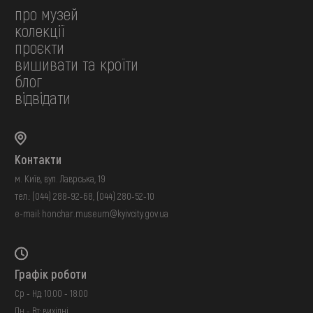
про музей
колекції
проєкти
вишивати та кроїти
блог
відвідати
Контакти
м. Київ, вул. Лаврська, 19
тел.:
(044) 288-92-68
,
(044) 280-52-10
e-mail:
honchar.museum@kyivcity.gov.ua
Графік роботи
Ср - Нд: 10:00 - 18:00
Пн - Вт: вихідні