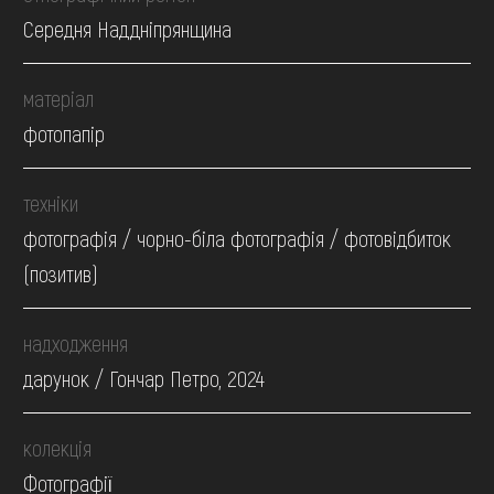
Середня Наддніпрянщина
матеріал
фотопапір
техніки
фотографія / чорно-біла фотографія / фотовідбиток
(позитив)
надходження
дарунок / Гончар Петро, 2024
колекція
Фотографії