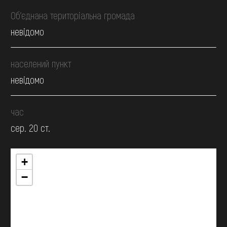
Об’єднана територіальна громада
невідомо
населений пункт
невідомо
час
сер. 20 ст.
+
−