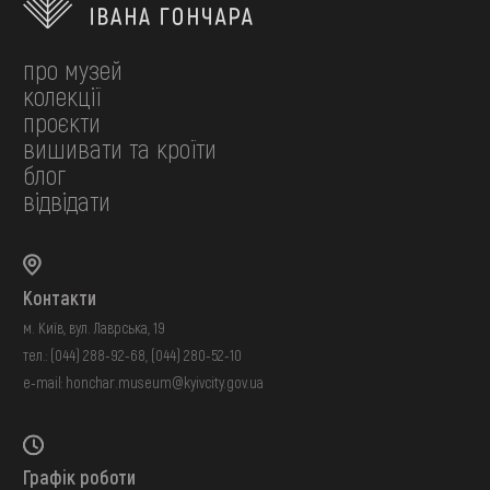
про музей
колекції
проєкти
вишивати та кроїти
блог
відвідати
Контакти
м. Київ, вул. Лаврська, 19
тел.:
(044) 288-92-68
,
(044) 280-52-10
e-mail:
honchar.museum@kyivcity.gov.ua
Графік роботи