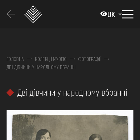
Перейти
до
UK
основного
вмісту
ПРО МУЗЕЙ
КОЛЕКЦІЇ
ГОЛОВНА
КОЛЕКЦІЇ МУЗЕЮ
ФОТОГРАФІЇ
ДВІ ДІВЧИНИ У НАРОДНОМУ ВБРАННІ
ВИСТАВКИ ТА ПОДІЇ
МЕДІА
Дві дівчини у народному вбранні
ВІДВІДАТИ
НАВЧИТИСЯ
ПОСЛУГИ