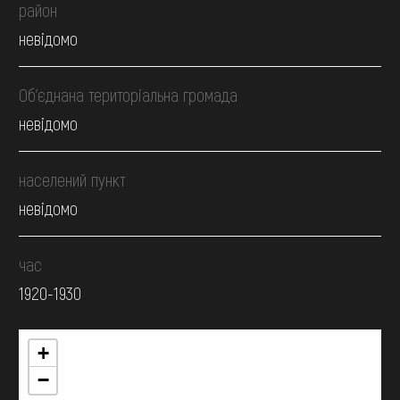
район
невідомо
Об’єднана територіальна громада
невідомо
населений пункт
невідомо
час
1920-1930
+
−