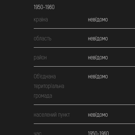
1950-1960
країна
невідомо
область
невідомо
район
невідомо
Об’єднана
невідомо
територіальна
громада
населений пункт
невідомо
час
1950-1960