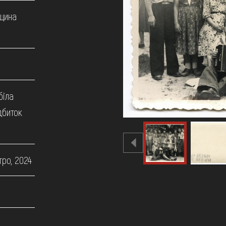
щина
біла
дбиток
тро, 2024