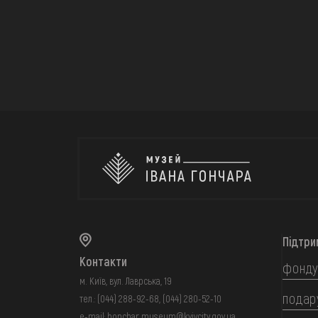
Підтри
Контакти
фонду
м. Київ, вул. Лаврська, 19
подар
тел.:
(044) 288-92-68
,
(044) 280-52-10
e-mail:
honchar.museum@kyivcity.gov.ua