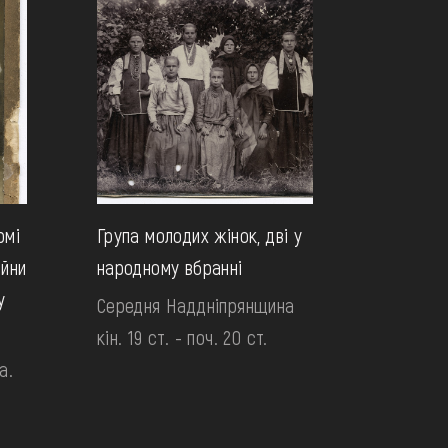
рмі
Група молодих жінок, дві у
ійни
народному вбранні
у
Середня Наддніпрянщина
кін. 19 ст. - поч. 20 ст.
а.