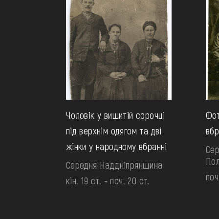
Чоловік у вишитій сорочці
Фот
під верхнім одягом та дві
вбр
жінки у народному вбранні
Сер
По
Середня Наддніпрянщина
поч
кін. 19 ст. - поч. 20 ст.