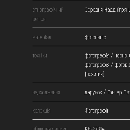
МЕДІА
етнографічний
Середня Наддніпрян
регіон
ВІДВІДАТИ
матеріал
фотопапір
НАВЧИТИСЯ
техніки
фотографія / чорно-
ПОСЛУГИ
фотографія / фотові
(позитив)
надходження
дарунок / Гончар Пе
колекція
Фотографії
обліковий номер
КН-27694