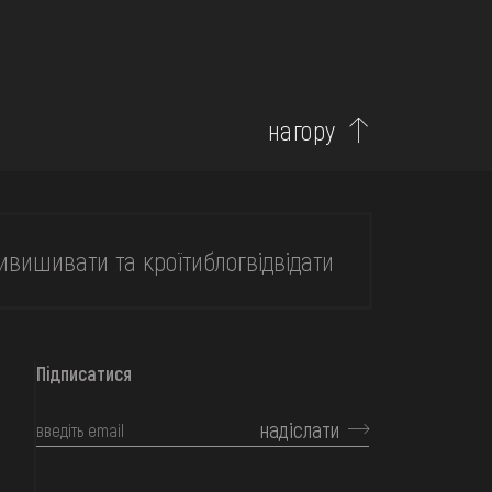
нагору
и
вишивати та кроїти
блог
відвідати
Підписатися
надіслати