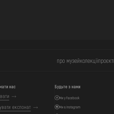
про музей
колекції
проєкт
мати нас
Будьте з нами
вати
Ми у Facebook
увати експонат
Ми в Instagram