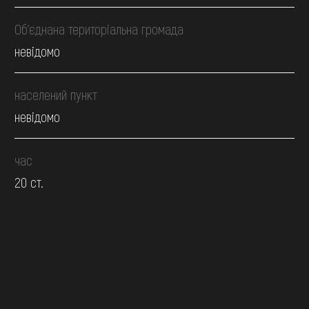
Об’єднана територіальна громада
невідомо
населений пункт
невідомо
час
20 ст.