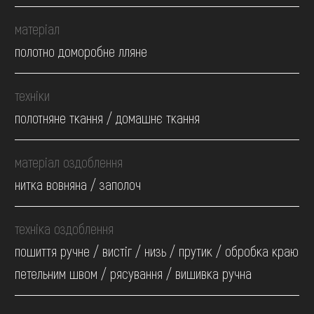
матеріал
полотно доморобне лляне
техніки
полотняне ткання / домашнє ткання
матеріал оздоблення
нитка вовняна / заполоч
техніка оздоблення
пошиття ручне / вистіг / низь / прутик / обробка краю
петельним швом / рясування / вишивка ручна