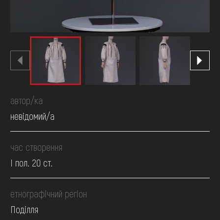
автор/ка
невідомий/а
час створення
І пол. 20 ст.
етнографічний регіон
Поділля