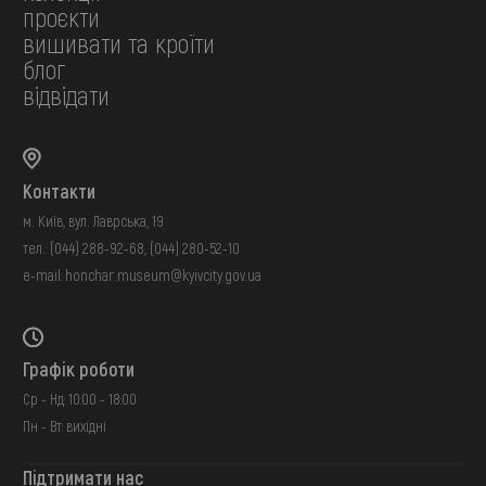
проєкти
вишивати та кроїти
блог
відвідати
Контакти
м. Київ, вул. Лаврська, 19
тел.:
(044) 288-92-68
,
(044) 280-52-10
e-mail:
honchar.museum@kyivcity.gov.ua
Графік роботи
Ср - Нд: 10:00 - 18:00
Пн - Вт: вихідні
Підтримати нас