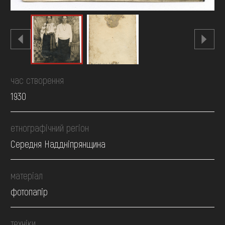
час створення
1930
етнографічний регіон
Середня Наддніпрянщина
матеріал
фотопапір
техніки