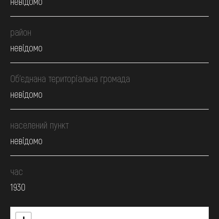
невідомо
район
невідомо
Об’єднана територіальна громада
невідомо
населений пункт
невідомо
час
1930