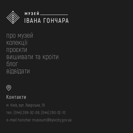
про музей
колекції
проєкти
вишивати та кроїти
блог
відвідати
Контакти
м. Київ, вул. Лаврська, 19
тел.:
(044) 288-92-68
,
(044) 280-52-10
e-mail:
honchar.museum@kyivcity.gov.ua