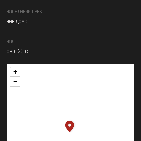
населений пункт
невідомо
час
сер. 20 ст.
+
−