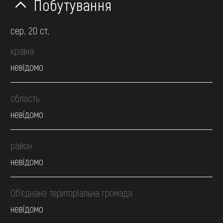
Побутування
сер. 20 ст.
країна
невідомо
область
невідомо
район
невідомо
Об’єднана територіальна громада
невідомо