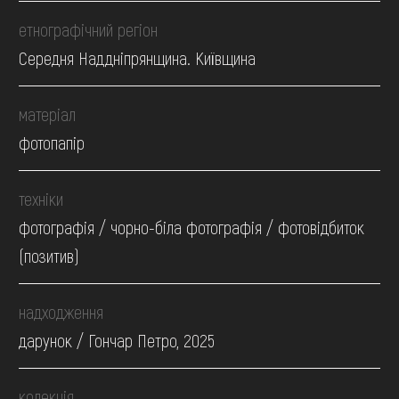
етнографічний регіон
Середня Наддніпрянщина. Київщина
матеріал
фотопапір
техніки
фотографія / чорно-біла фотографія / фотовідбиток
(позитив)
надходження
дарунок / Гончар Петро, 2025
колекція