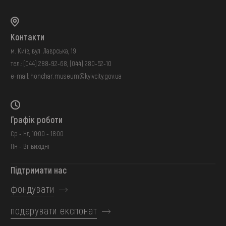
Контакти
м. Київ, вул. Лаврська, 19
тел.:
(044) 288-92-68
,
(044) 280-52-10
e-mail:
honchar.museum@kyivcity.gov.ua
Графік роботи
Ср - Нд: 10:00 - 18:00
Пн - Вт: вихідні
Підтримати нас
фондувати
подарувати експонат