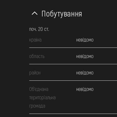
Побутування
поч. 20 ст.
країна
невідомо
область
невідомо
район
невідомо
Об’єднана
невідомо
територіальна
громада