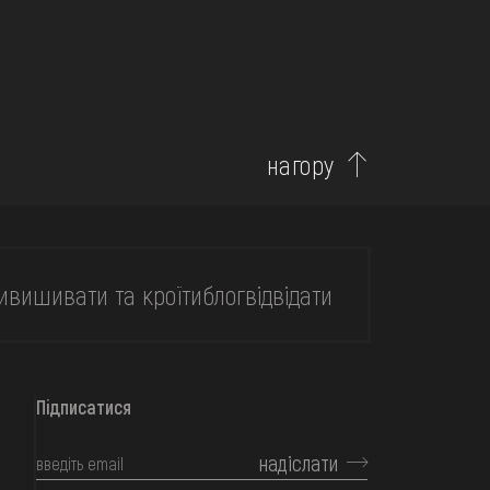
нагору
и
вишивати та кроїти
блог
відвідати
Підписатися
надіслати