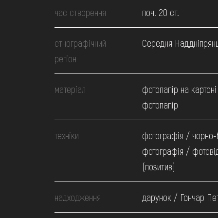
МЕДІА
час створення
поч. 20 ст.
ВІДВІДАТИ
етнографічний
Середня Наддніпрян
регіон
НАВЧИТИСЯ
матеріал
фотопапір на картоні
фотопапір
ПОСЛУГИ
техніки
фотографія / чорно-
фотографія / фотові
(позитив)
надходження
дарунок / Гончар Пет