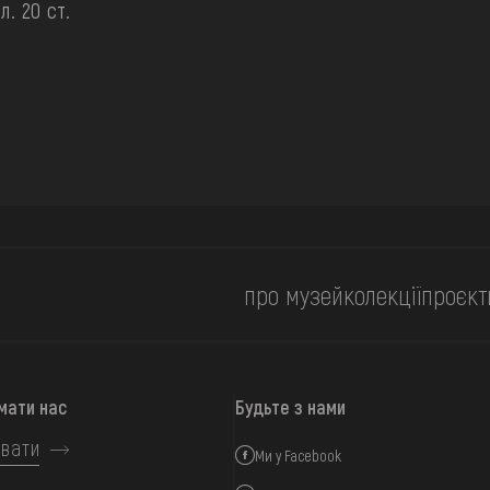
ол. 20 ст.
про музей
колекції
проєкт
мати нас
Будьте з нами
вати
Ми у Facebook