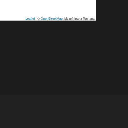
Leaflet
| ©
OpenStreetMap
, Музей Івана Гончара