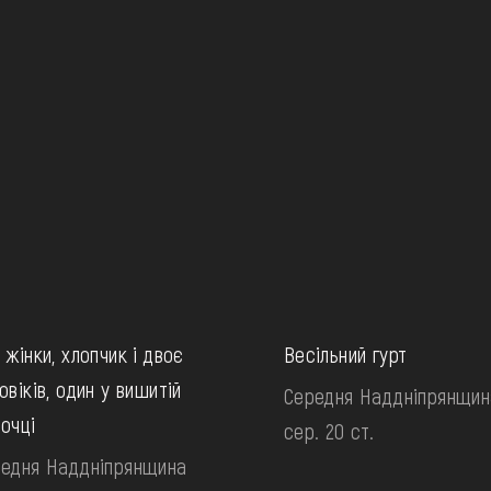
 жінки, хлопчик і двоє
Весільний гурт
овіків, один у вишитій
Середня Наддніпрянщин
очці
сер. 20 ст.
едня Наддніпрянщина