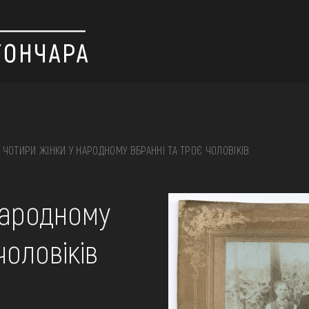
ЧОТИРИ ЖІНКИ У НАРОДНОМУ ВБРАННІ ТА ТРОЄ ЧОЛОВІКІВ
 вишивка, скриня, ...
народному
чоловіків
ІЇ