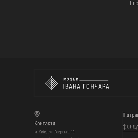
І п
Підтри
Контакти
фонду
м. Київ, вул. Лаврська, 19