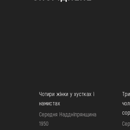
Чотири жінки у хустках і
Три
намистах
чол
сор
Середня Наддніпрянщина
1950
Сер