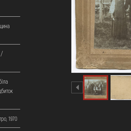
щина
 /
біла
дбиток
ро, 1970