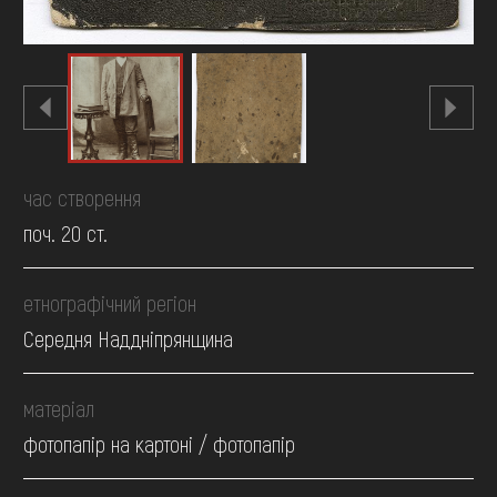
час створення
поч. 20 ст.
етнографічний регіон
Середня Наддніпрянщина
матеріал
фотопапір на картоні / фотопапір