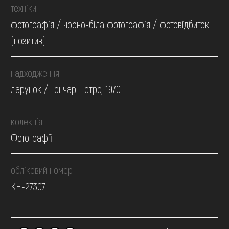
техніки
фотографія / чорно-біла фотографія / фотовідбиток
(позитив)
надходження
дарунок / Гончар Петро, 1970
колекція
Фотографії
обліковий номер
КН-27307