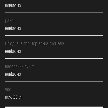
невідомо
район
невідомо
Об’єднана територіальна громада
невідомо
населений пункт
невідомо
час
поч. 20 ст.