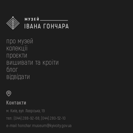
про музей
колекції
проєкти
вишивати та кроїти
блог
відвідати
Контакти
м. Київ, вул. Лаврська, 19
тел.:
(044) 288-92-68
,
(044) 280-52-10
e-mail:
honchar.museum@kyivcity.gov.ua