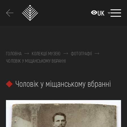
Перейти
до
UK
основного
вмісту
ПРО МУЗЕЙ
КОЛЕКЦІЇ
ГОЛОВНА
КОЛЕКЦІЇ МУЗЕЮ
ФОТОГРАФІЇ
ЧОЛОВІК У МІЩАНСЬКОМУ ВБРАННІ
ВИСТАВКИ ТА ПОДІЇ
МЕДІА
Чоловік у міщанському вбранні
ВІДВІДАТИ
НАВЧИТИСЯ
ПОСЛУГИ