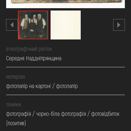
етнографічний регіон
Середня Наддніпрянщина
матеріал
фотопапір на картоні / фотопапір
техніки
фотографія / чорно-біла фотографія / фотовідбиток
(позитив)