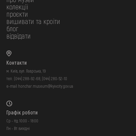
колекції
проєкти
вишивати та кроїти
блог
відвідати
Контакти
м. Київ, вул. Лаврська, 19
тел.:
(044) 288-92-68
,
(044) 280-52-10
e-mail:
honchar.museum@kyivcity.gov.ua
Графік роботи
Ср - Нд: 10:00 - 18:00
Пн - Вт: вихідні