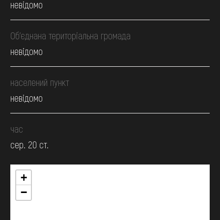
невідомо
Об’єднана територіальна громада
невідомо
населений пункт
невідомо
час
сер. 20 ст.
+
−