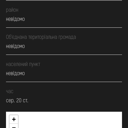
район
невідомо
Об’єднана територіальна громада
невідомо
населений пункт
невідомо
час
сер. 20 ст.
+
−