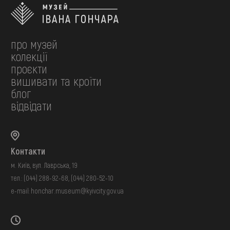
про музей
колекції
проєкти
вишивати та кроїти
блог
відвідати
Контакти
м. Київ, вул. Лаврська, 19
тел.:
(044) 288-92-68
,
(044) 280-52-10
e-mail:
honchar.museum@kyivcity.gov.ua