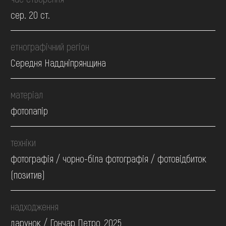
сер. 20 ст.
етнографічний регіон
Середня Наддніпрянщина
матеріал
фотопапір
техніки
фотографія / чорно-біла фотографія / фотовідбиток
(позитив)
надходження
дарунок / Гончар Петро, 2025