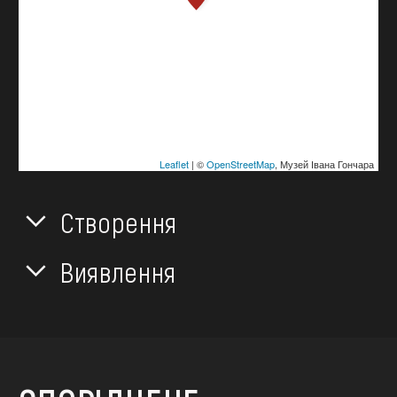
Leaflet
| ©
OpenStreetMap
, Музей Івана Гончара
Створення
Виявлення