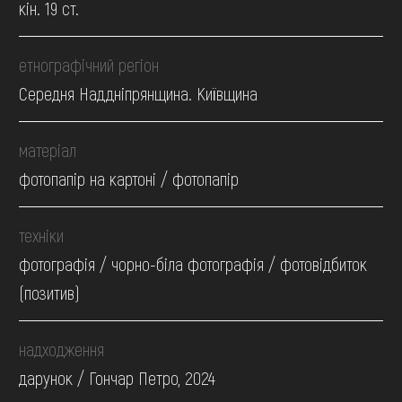
кін. 19 ст.
етнографічний регіон
Середня Наддніпрянщина. Київщина
матеріал
фотопапір на картоні / фотопапір
техніки
фотографія / чорно-біла фотографія / фотовідбиток
(позитив)
надходження
дарунок / Гончар Петро, 2024