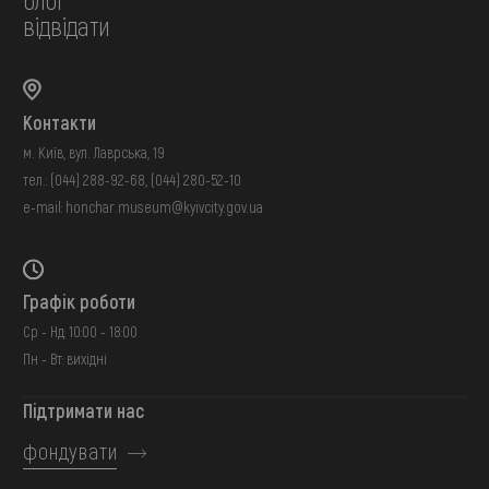
відвідати
Контакти
м. Київ, вул. Лаврська, 19
тел.:
(044) 288-92-68
,
(044) 280-52-10
e-mail:
honchar.museum@kyivcity.gov.ua
Графік роботи
Ср - Нд: 10:00 - 18:00
Пн - Вт: вихідні
Підтримати нас
фондувати