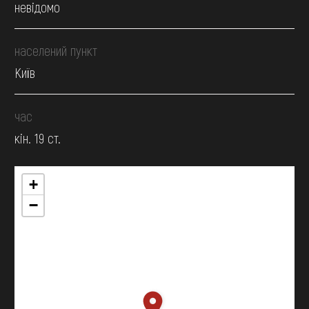
невідомо
населений пункт
Київ
час
кін. 19 ст.
+
−