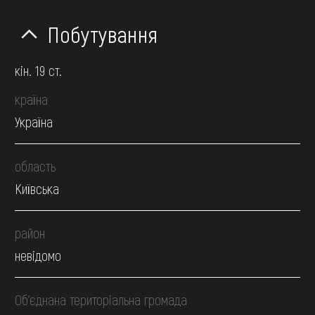
Побутування
кін. 19 ст.
країна
Україна
область
Київська
район
невідомо
Об’єднана територіальна громада