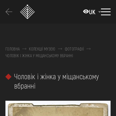
Перейти
до
UK
основного
вмісту
ПРО МУЗЕЙ
КОЛЕКЦІЇ
ГОЛОВНА
КОЛЕКЦІЇ МУЗЕЮ
ФОТОГРАФІЇ
ЧОЛОВІК І ЖІНКА У МІЩАНСЬКОМУ ВБРАННІ
ВИСТАВКИ ТА ПОДІЇ
МЕДІА
Чоловік і жінка у міщанському
ВІДВІДАТИ
вбранні
НАВЧИТИСЯ
ПОСЛУГИ