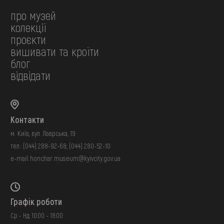
про музей
колекції
проєкти
вишивати та кроїти
блог
відвідати
Контакти
м. Київ, вул. Лаврська, 19
тел.:
(044) 288-92-68
,
(044) 280-52-10
e-mail:
honchar.museum@kyivcity.gov.ua
Графік роботи
Ср - Нд: 10:00 - 18:00