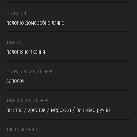
матеріал
полотно доморобне лляне
техніки
полотняне ткання
матеріал оздоблення
заполоч
техніка оздоблення
лиштва / хрестик / мережка / вишивка ручна
тип орнаменту