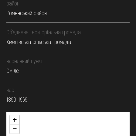
район
Роменський район
Об’єднана територіальна громада
Хмелівська сільська громада
населений пункт
Сміле
час
1890-1969
+
−