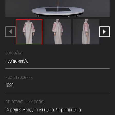
автор/ка
невідомий/а
час створення
1890
етнографічний регіон
Середня Наддніпрянщина. Чернігівщина