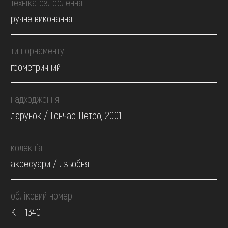
техніка оздоблення
ручне виконання
тип орнаменту
геометричний
надходження
дарунок / Гончар Петро, 2001
колекція
аксесуари / дзьобня
обліковий номер
КН-1340