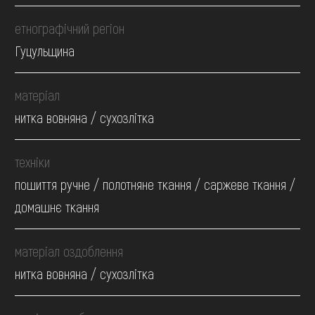
етнографічний регіон
Гуцульщина
матеріал
нитка вовняна / сухозлітка
техніки
пошиття ручне / полотняне ткання / саржеве ткання /
домашнє ткання
матеріал оздоблення
нитка вовняна / сухозлітка