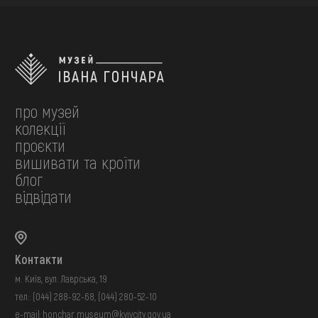
про музей
колекції
проєкти
вишивати та кроїти
блог
відвідати
Контакти
м. Київ, вул. Лаврська, 19
тел.:
(044) 288-92-68
,
(044) 280-52-10
e-mail:
honchar.museum@kyivcity.gov.ua