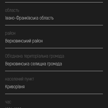
область
Івано-Франківська область
район
Верховинський район
Об’єднана територіальна громада
Верховинська селищна громада
населений пункт
Криворівня
час