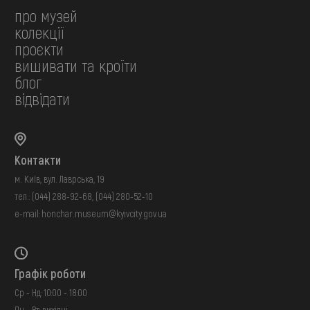
про музей
колекції
проєкти
вишивати та кроїти
блог
відвідати
Контакти
м. Київ, вул. Лаврська, 19
тел.:
(044) 288-92-68
,
(044) 280-52-10
e-mail:
honchar.museum@kyivcity.gov.ua
Графік роботи
Ср - Нд: 10:00 - 18:00
Пн - Вт: вихідні