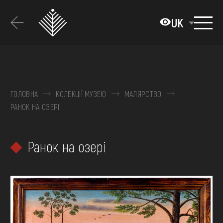
Перейти
до
UK
основного
вмісту
ПРО МУЗЕЙ
КОЛЕКЦІЇ
ГОЛОВНА
КОЛЕКЦІЇ МУЗЕЮ
МАЛЯРСТВО
РАНОК НА ОЗЕРІ
ВИСТАВКИ ТА ПОДІЇ
МЕДІА
Ранок на озері
ВІДВІДАТИ
НАВЧИТИСЯ
ПОСЛУГИ