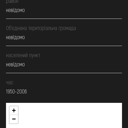
район
невідомо
Об’єднана територіальна громада
невідомо
населений пункт
невідомо
час
1950-2006
+
−