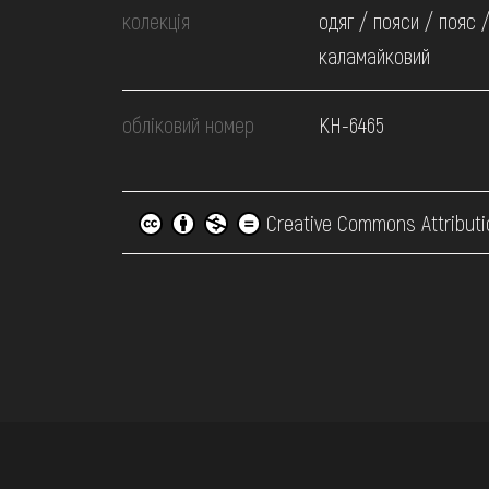
колекція
одяг / пояси / пояс 
каламайковий
обліковий номер
КН-6465
Creative Commons Attributi