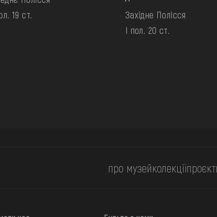
ол. 19 ст.
Західне Полісся
І пол. 20 ст.
про музей
колекції
проєкт