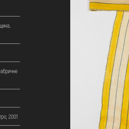
щина.
фабричне
ро, 2001