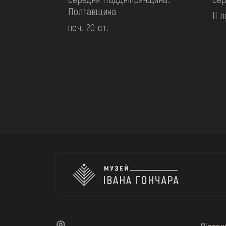
Полтавщина
II п
поч. 20 ст.