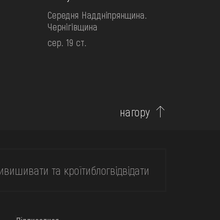
Середня Наддніпрянщина.
Чернігівщина
сер. 19 ст.
нагору
и
вишивати та кроїти
блог
відвідати