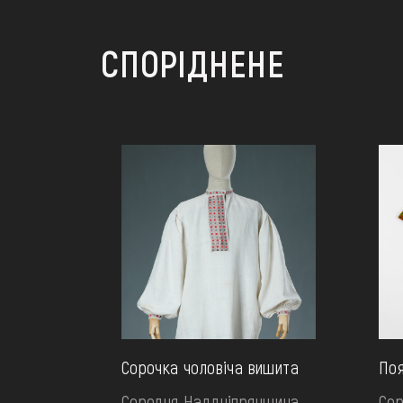
СПОРІДНЕНЕ
Сорочка чоловіча вишита
Поя
Середня Наддніпрянщина.
Сер