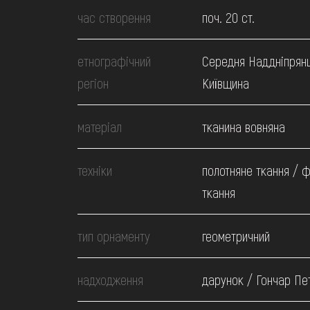
МЕДІА
час створення
поч. 20 ст.
ВІДВІДАТИ
етнографічний
Середня Наддніпрян
регіон
Київщина
НАВЧИТИСЯ
матеріал
тканина вовняна
ПОСЛУГИ
техніки
полотняне ткання / 
ткання
тип орнаменту
геометричний
надходження
дарунок / Гончар Пет