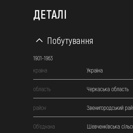
ДЕТАЛІ
Побутування
1901-1963
країна
Україна
область
Черкаська область
район
Звенигородський рай
Об’єднана
Шевченківська сільс