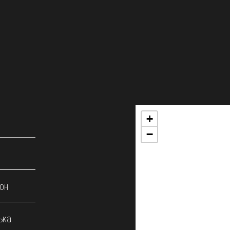
+
−
он
ька