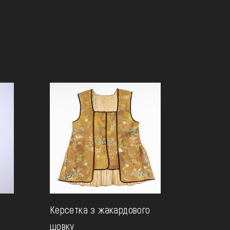
Керсетка з жакардового
шовку