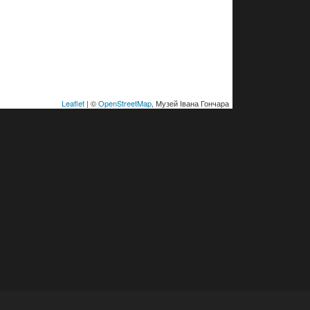
Leaflet
| ©
OpenStreetMap
, Музей Івана Гончара