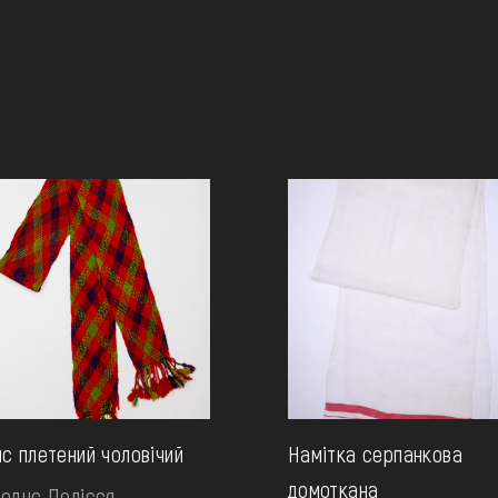
с плетений чоловічий
Намітка серпанкова
домоткана
еднє Полісся