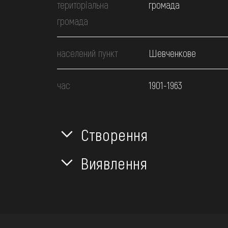
територіальна
громада
громада
населений пункт
Шевченкове
час
1901-1963
Створення
Виявлення