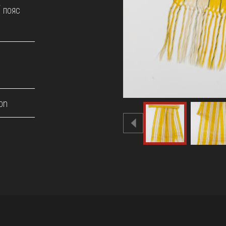
/ пояс
on