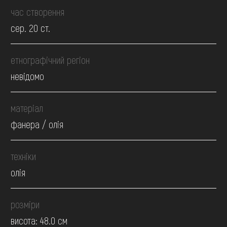
час створення
сер. 20 ст.
етнографічний регіон
невідомо
матеріал
фанера / олія
техніки
олія
розміри
висота: 48.0 см