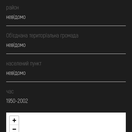
район
невідомо
Об’єднана територіальна громада
невідомо
населений пункт
невідомо
час
1950-2002
+
−