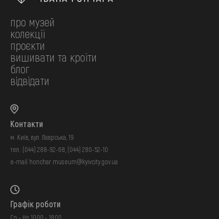
про музей
колекції
проєкти
вишивати та кроїти
блог
відвідати
Контакти
м. Київ, вул. Лаврська, 19
тел.:
(044) 288-92-68
,
(044) 280-52-10
e-mail:
honchar.museum@kyivcity.gov.ua
Графік роботи
Ср - Нд: 10:00 - 18:00