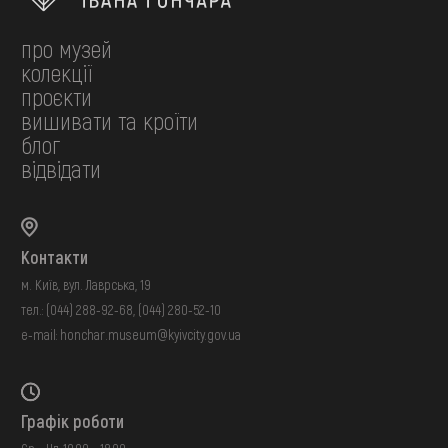
про музей
колекції
проєкти
вишивати та кроїти
блог
відвідати
Контакти
м. Київ, вул. Лаврська, 19
тел.:
(044) 288-92-68
,
(044) 280-52-10
e-mail:
honchar.museum@kyivcity.gov.ua
Графік роботи