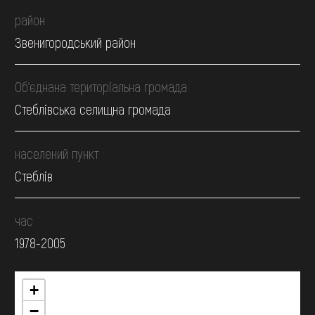
район
Звенигородський район
Об’єднана територіальна громада
Стеблівська селищна громада
населений пункт
Стеблів
час
1978-2005
+
−