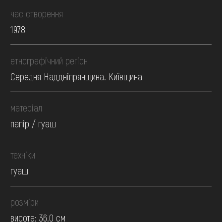
час створення
1978
етнографічний регіон
Середня Наддніпрянщина. Київщина
матеріал
папір / гуаш
техніки
гуаш
розміри
висота: 36.0 см