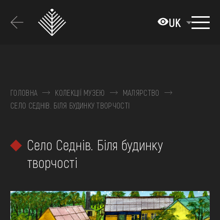
Перейти
до
UK
основного
вмісту
ПРО МУЗЕЙ
КОЛЕКЦІЇ
ГОЛОВНА
КОЛЕКЦІЇ МУЗЕЮ
МАЛЯРСТВО
СЕЛО СЕДНІВ. БІЛЯ БУДИНКУ ТВОРЧОСТІ
ВИСТАВКИ ТА ПОДІЇ
МЕДІА
Село Седнів. Біля будинку
ВІДВІДАТИ
творчості
НАВЧИТИСЯ
ПОСЛУГИ