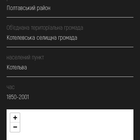
Полтавський район
Об’єднана територіальна громада
Котелевська селищна громада
населений пункт
Котельва
час
1850-2001
+
−