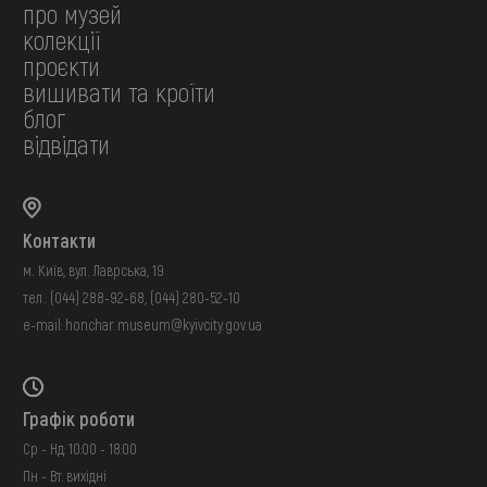
про музей
колекції
проєкти
вишивати та кроїти
блог
відвідати
Контакти
м. Київ, вул. Лаврська, 19
тел.:
(044) 288-92-68
,
(044) 280-52-10
e-mail:
honchar.museum@kyivcity.gov.ua
Графік роботи
Ср - Нд: 10:00 - 18:00
Пн - Вт: вихідні