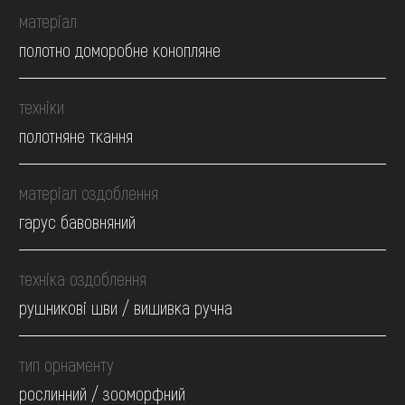
матеріал
полотно доморобне конопляне
техніки
полотняне ткання
матеріал оздоблення
гарус бавовняний
техніка оздоблення
рушникові шви / вишивка ручна
тип орнаменту
рослинний / зооморфний