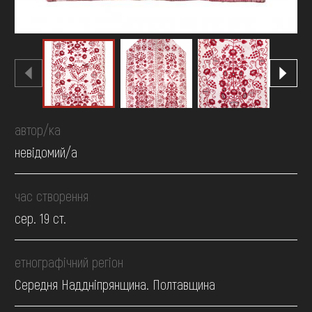
автор/ка
невідомий/а
час створення
сер. 19 ст.
етнографічний регіон
Середня Наддніпрянщина. Полтавщина