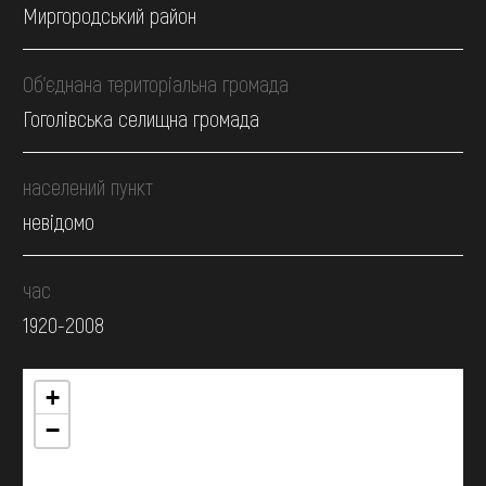
Миргородський район
Об’єднана територіальна громада
Гоголівська селищна громада
населений пункт
невідомо
час
1920-2008
+
−