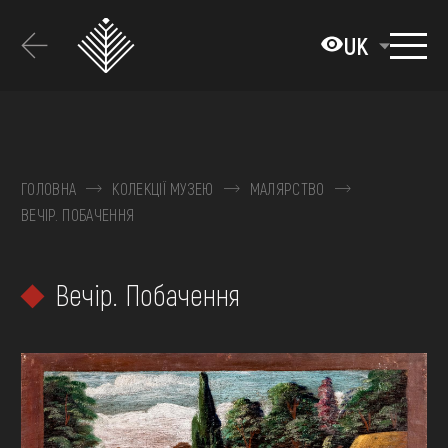
Перейти
до
UK
основного
вмісту
ПРО МУЗЕЙ
КОЛЕКЦІЇ
ГОЛОВНА
КОЛЕКЦІЇ МУЗЕЮ
МАЛЯРСТВО
ВЕЧІР. ПОБАЧЕННЯ
ВИСТАВКИ ТА ПОДІЇ
МЕДІА
Вечір. Побачення
ВІДВІДАТИ
НАВЧИТИСЯ
ПОСЛУГИ