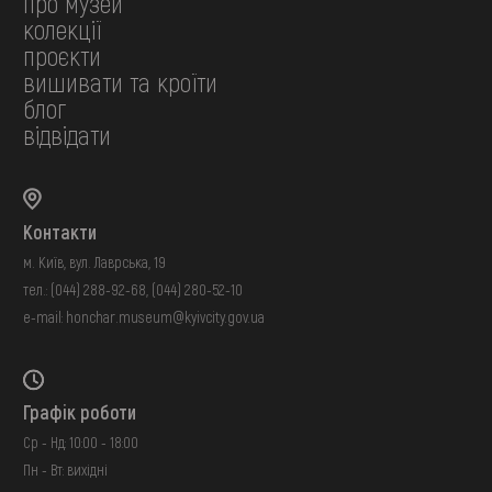
про музей
колекції
проєкти
вишивати та кроїти
блог
відвідати
Контакти
м. Київ, вул. Лаврська, 19
тел.:
(044) 288-92-68
,
(044) 280-52-10
e-mail:
honchar.museum@kyivcity.gov.ua
Графік роботи
Ср - Нд: 10:00 - 18:00
Пн - Вт: вихідні