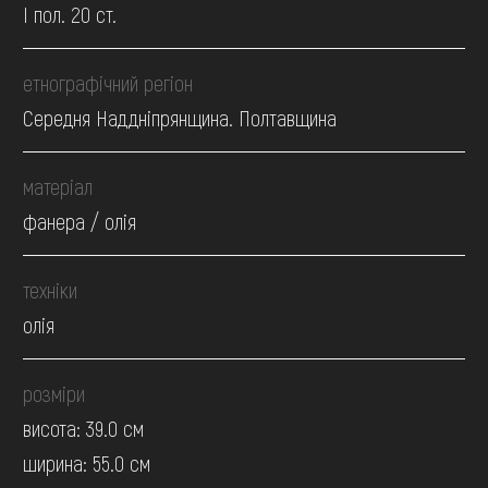
І пол. 20 ст.
етнографічний регіон
Середня Наддніпрянщина. Полтавщина
матеріал
фанера / олія
техніки
олія
розміри
висота: 39.0 см
ширина: 55.0 см