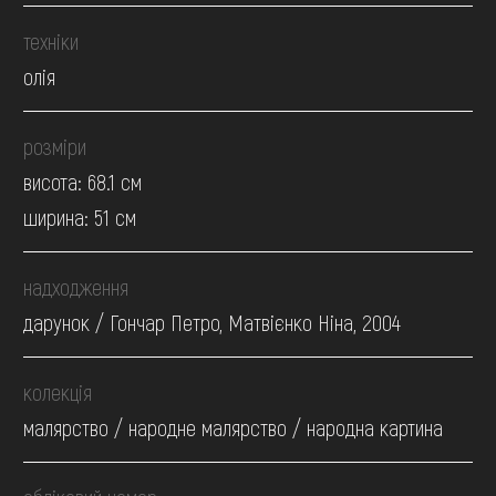
техніки
олія
розміри
висота: 68.1 см
ширина: 51 см
надходження
дарунок / Гончар Петро, Матвієнко Ніна, 2004
колекція
малярство / народне малярство / народна картина