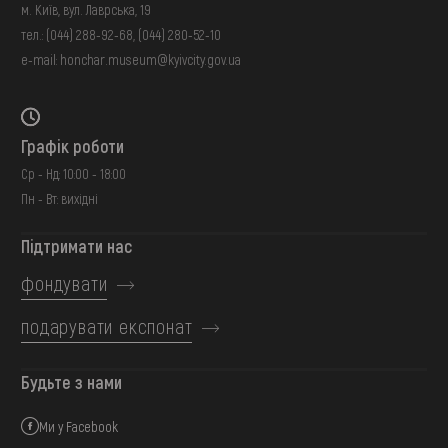
м. Київ, вул. Лаврська, 19
тел.:
(044) 288-92-68
,
(044) 280-52-10
e-mail:
honchar.museum@kyivcity.gov.ua
Графік роботи
Ср - Нд: 10:00 - 18:00
Пн - Вт: вихідні
Підтримати нас
фондувати
подарувати експонат
Будьте з нами
Ми у Facebook