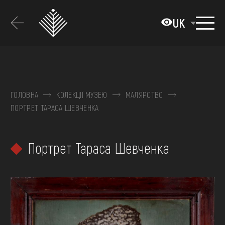
Перейти
до
UK
основного
вмісту
ПРО МУЗЕЙ
КОЛЕКЦІЇ
ГОЛОВНА
КОЛЕКЦІЇ МУЗЕЮ
МАЛЯРСТВО
ПОРТРЕТ ТАРАСА ШЕВЧЕНКА
ВИСТАВКИ ТА ПОДІЇ
МЕДІА
Портрет Тараса Шевченка
ВІДВІДАТИ
НАВЧИТИСЯ
ПОСЛУГИ