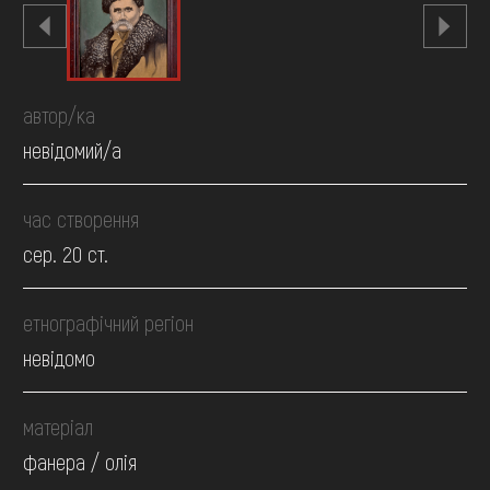
автор/ка
невідомий/а
час створення
сер. 20 ст.
етнографічний регіон
невідомо
матеріал
фанера / олія