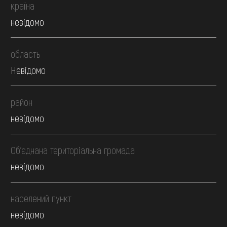
країна
невідомо
область
Невідомо
район
невідомо
Об’єднана територіальна громада
невідомо
населений пункт
невідомо