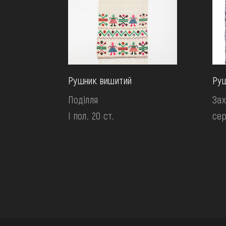
Рушник вишитий
Руш
Поділля
Зах
І пол. 20 ст.
сер