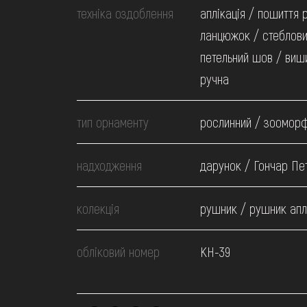
техніка оздоблення
аплікація / пошиття 
ланцюжок / стеблови
петельний шов / виш
ручна
тип орнаменту
рослинний / зоомор
надходження
дарунок / Гончар Пет
колекція
рушник / рушник апл
обліковий номер
КН-39