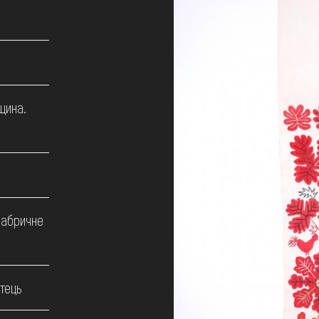
щина.
фабричне
тець