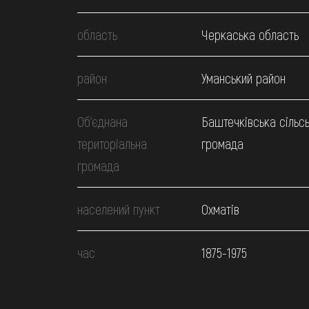
область
Черкаська область
район
Уманський район
Об’єднана
Баштечківська сільс
територіальна
громада
громада
населений пункт
Охматів
час
1875-1975