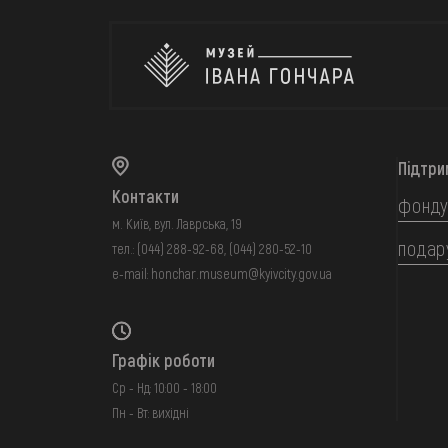
Підтри
Контакти
фонду
м. Київ, вул. Лаврська, 19
подар
тел.:
(044) 288-92-68
,
(044) 280-52-10
e-mail:
honchar.museum@kyivcity.gov.ua
Графік роботи
Ср - Нд: 10:00 - 18:00
Пн - Вт: вихідні