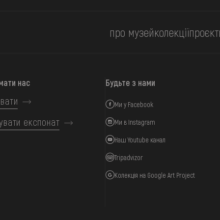
про музей
колекції
проєкт
мати нас
Будьте з нами
вати
Ми у Facebook
увати експонат
Ми в Instagram
Наш Youtube канал
Tripadvizor
Колекція на Google Art Project