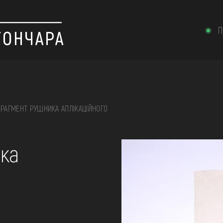
П
РАГМЕНТ РУШНИКА АПЛІКАЦІЙНОГО
 вишивка, скриня, ...
ка
ІЇ