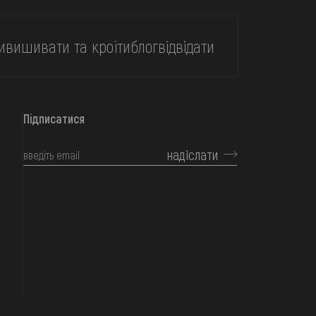
и
вишивати та кроїти
блог
відвідати
Підписатися
надіслати