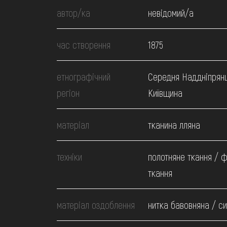
МЕДІА
автор/ка
невідомий/а
ВІДВІДАТИ
час створення
1875
НАВЧИТИСЯ
етнографічний
Середня Наддніпрян
регіон
Київщина
ПОСЛУГИ
матеріал
тканина лляна
техніки
полотняне ткання / 
ткання
матеріал оздоблення
нитка бавовняна / си