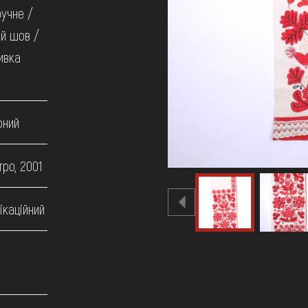
ручне /
й шов /
ивка
фний
ро, 2001
ікаційний