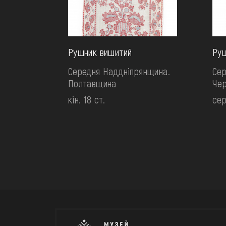
Рушник вишитий
Руш
Середня Наддніпрянщина.
Сер
Полтавщина
Чер
кін. 18 ст.
сер