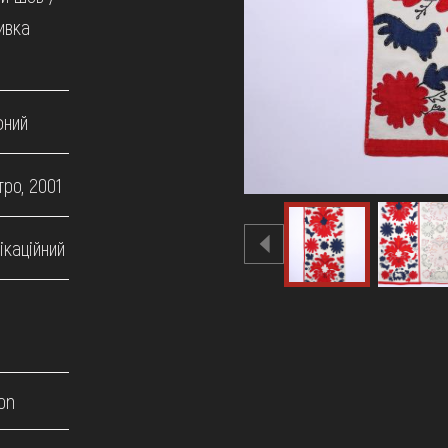
ивка
фний
ро, 2001
ікаційний
on