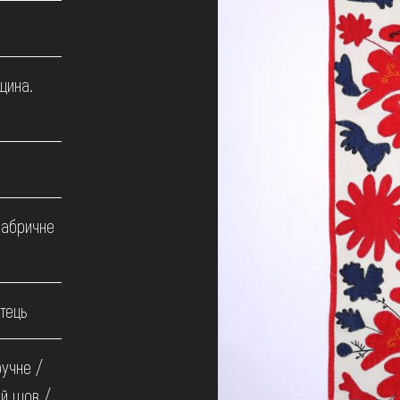
щина.
фабричне
тець
ручне /
й шов /