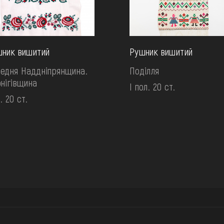
ник вишитий
Рушник вишитий
едня Наддніпрянщина.
Поділля
нігівщина
І пол. 20 ст.
. 20 ст.