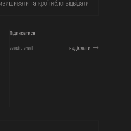
и
вишивати та кроїти
блог
відвідати
Підписатися
надіслати