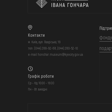
Підтри
Контакти
фонду
м. Київ, вул. Лаврська, 19
подар
тел.:
(044) 288-92-68
,
(044) 280-52-10
e-mail:
honchar.museum@kyivcity.gov.ua
Графік роботи
Ср - Нд: 10:00 - 18:00
Пн - Вт: вихідні