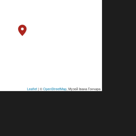
Leaflet
| ©
OpenStreetMap
, Музей Івана Гончара