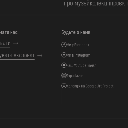
про музей
колекції
проєкт
мати нас
Будьте з нами
вати
Ми у Facebook
увати експонат
Ми в Instagram
Наш Youtube канал
Tripadvizor
Колекція на Google Art Project