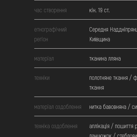
МЕДІА
час створення
кін. 19 ст.
ВІДВІДАТИ
етнографічний
Середня Наддніпрян
регіон
Київщина
НАВЧИТИСЯ
матеріал
тканина лляна
ПОСЛУГИ
техніки
полотняне ткання / 
ткання
матеріал оздоблення
нитка бавовняна / си
техніка оздоблення
аплікація / пошиття 
ланцюжок / стеблови