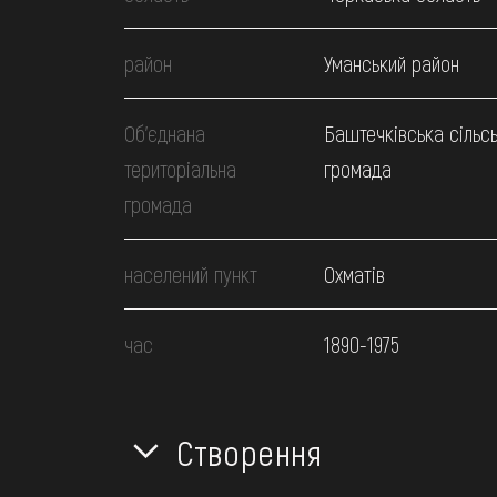
район
Уманський район
Об’єднана
Баштечківська сільс
територіальна
громада
громада
населений пункт
Охматів
час
1890-1975
Створення