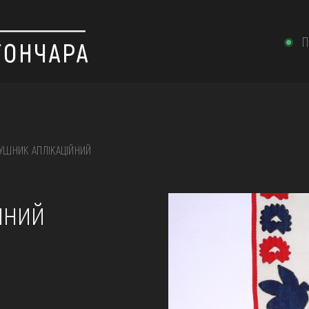
П
УШНИК АПЛІКАЦІЙНИЙ
 вишивка, скриня, ...
йний
ІЇ