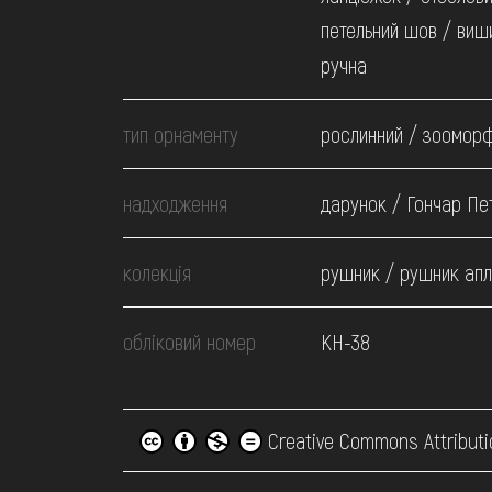
петельний шов / виш
ручна
тип орнаменту
рослинний / зоомор
надходження
дарунок / Гончар Пет
колекція
рушник / рушник апл
обліковий номер
КН-38
Creative Commons Attributi