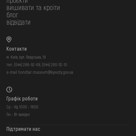
вишивати та кроїти
блог
відвідати
Контакти
м. Київ, вул. Лаврська, 19
тел.:
(044) 288-92-68
,
(044) 280-52-10
e-mail:
honchar.museum@kyivcity.gov.ua
Графік роботи
Ср - Нд: 10:00 - 18:00
Пн - Вт: вихідні
Підтримати нас