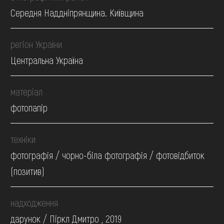
Середня Наддніпрянщина. Київщина
регіон України
Центральна Україна
матеріал
фотопапір
техніки
фотографія / чорно-біла фотографія / фотовідбиток
(позитив)
надходження
дарунок / Піркл Дмитро , 2019