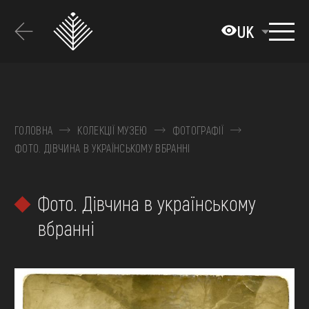
Перейти
до
UK
основного
вмісту
ПРО МУЗЕЙ
КОЛЕКЦІЇ
ГОЛОВНА
КОЛЕКЦІЇ МУЗЕЮ
ФОТОГРАФІЇ
ФОТО. ДІВЧИНА В УКРАЇНСЬКОМУ ВБРАННІ
ВИСТАВКИ ТА ПОДІЇ
МЕДІА
Фото. Дівчина в українському
ВІДВІДАТИ
вбранні
НАВЧИТИСЯ
ПОСЛУГИ