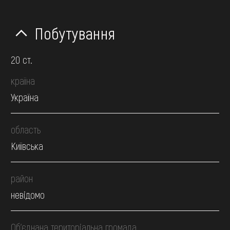
Побутування
20 ст.
країна
Україна
область
Київська
район
невідомо
Об’єднана територіальна громада