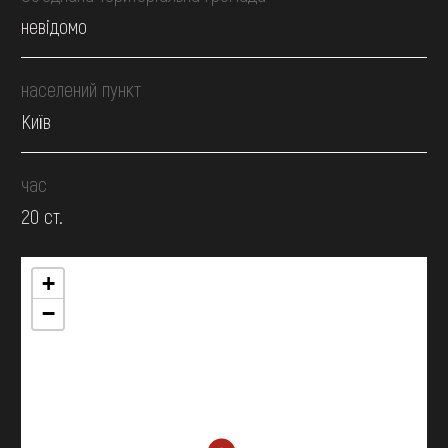
невідомо
населений пункт
Київ
час
20 ст.
+
−