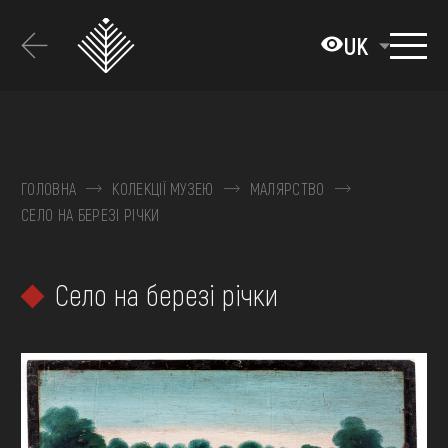
Перейти
до
UK
основного
вмісту
ПРО МУЗЕЙ
КОЛЕКЦІЇ
ГОЛОВНА
КОЛЕКЦІЇ МУЗЕЮ
МАЛЯРСТВО
СЕЛО НА БЕРЕЗІ РІЧКИ
ВИСТАВКИ ТА ПОДІЇ
МЕДІА
Село на березі річки
ВІДВІДАТИ
НАВЧИТИСЯ
ПОСЛУГИ