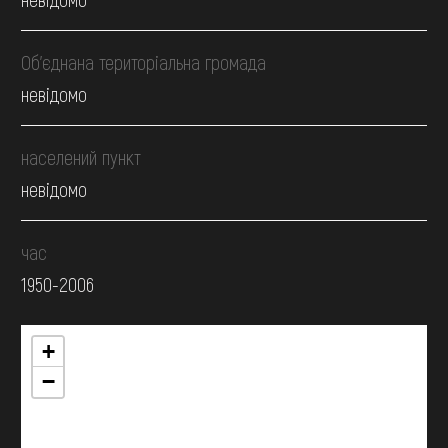
Об’єднана територіальна громада
невідомо
населений пункт
невідомо
час
1950-2006
+
−