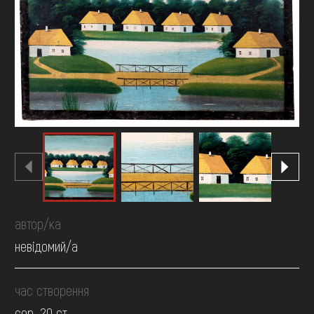
FAQ
ОНЛАЙН-КРАМНИЦЯ
ПІДТРИМАТИ
автор/ка
невідомий/а
час створення
сер. 20 ст.