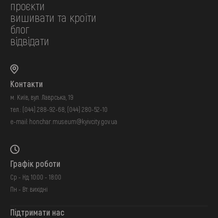
проєкти
вишивати та кроїти
блог
відвідати
Контакти
м. Київ, вул. Лаврська, 19
тел.:
(044) 288-92-68
,
(044) 280-52-10
e-mail:
honchar.museum@kyivcity.gov.ua
Графік роботи
Ср - Нд: 10:00 - 18:00
Пн - Вт: вихідні
Підтримати нас