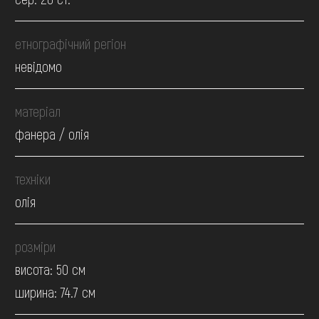
етнографічний регіон
невідомо
матеріал
фанера / олія
техніки
олія
розміри
висота: 50 см
ширина: 74.7 см