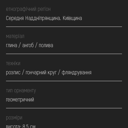
етнографічний регіон
Середня Наддніпрянщина. Київщина
матеріал
глина / ангоб / полива
техніки
розпис / гончарний круг / фляндрування
тип орнаменту
геометричний
розміри
висота: 8.5 см