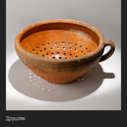
Друшляк