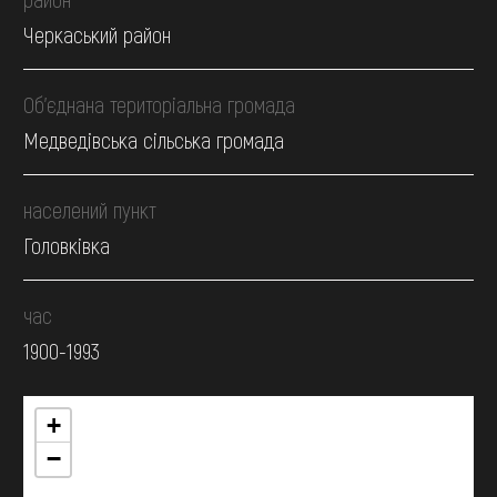
Черкаський район
Об’єднана територіальна громада
Медведівська сільська громада
населений пункт
Головківка
час
1900-1993
+
−