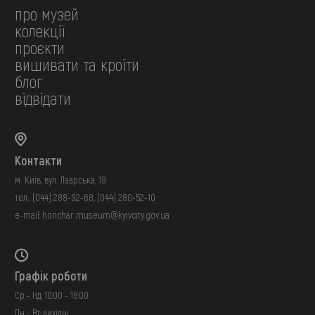
про музей
колекції
проєкти
вишивати та кроїти
блог
відвідати
Контакти
м. Київ, вул. Лаврська, 19
тел.:
(044) 288-92-68
,
(044) 280-52-10
e-mail:
honchar.museum@kyivcity.gov.ua
Графік роботи
Ср - Нд: 10:00 - 18:00
Пн - Вт: вихідні