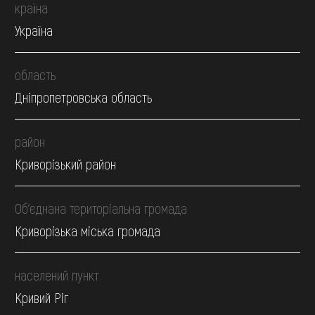
країна
Україна
область
Дніпропетровська область
район
Криворізький район
Об’єднана територіальна громада
Криворізька міська громада
населений пункт
Кривий Ріг