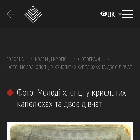
Перейти
до
UK
основного
вмісту
ПРО МУЗЕЙ
КОЛЕКЦІЇ
ГОЛОВНА
КОЛЕКЦІЇ МУЗЕЮ
ФОТОГРАФІЇ
ФОТО. МОЛОДІ ХЛОПЦІ У КРИСЛАТИХ КАПЕЛЮХАХ ТА ДВОЄ ДІВЧАТ
ВИСТАВКИ ТА ПОДІЇ
МЕДІА
Фото. Молоді хлопці у крислатих
ВІДВІДАТИ
капелюхах та двоє дівчат
НАВЧИТИСЯ
ПОСЛУГИ