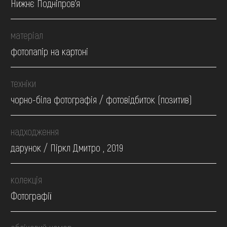
Нижнє Подніпров'я
матеріал
фотопапір на картоні
техніки
чорно-біла фотографія / фотовідбиток (позитив)
надходження
дарунок / Піркл Дмитро , 2019
колекція
Фотографії