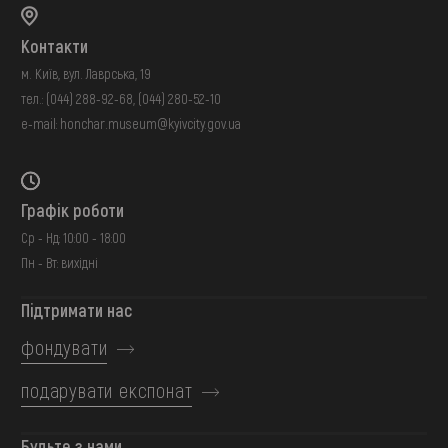
Контакти
м. Київ, вул. Лаврська, 19
тел.:
(044) 288-92-68
,
(044) 280-52-10
e-mail:
honchar.museum@kyivcity.gov.ua
Графік роботи
Ср - Нд: 10:00 - 18:00
Пн - Вт: вихідні
Підтримати нас
фондувати
подарувати експонат
Будьте з нами