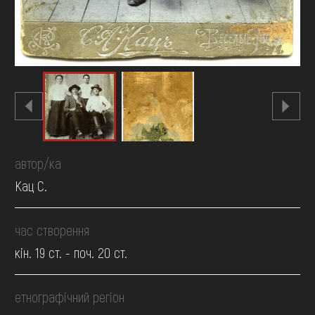
автор/ка
Кац С.
час створення
кін. 19 ст. - поч. 20 ст.
етнографічний регіон