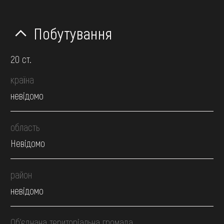
Побутування
20 ст.
країна
невідомо
область
Невідомо
район
невідомо
Об’єднана територіальна громада