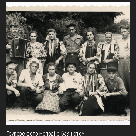
Групове фото молоді з баяністом