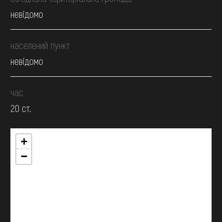
невідомо
населений пункт
невідомо
час
20 ст.
+
−