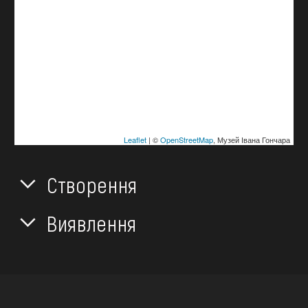
Leaflet
| ©
OpenStreetMap
, Музей Івана Гончара
Створення
Виявлення