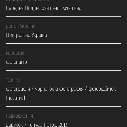
Середня Наддніпрянщина. Київщина
регіон України
Центральна Україна
матеріал
фотопапір
техніки
фотографія / чорно-біла фотографія / фотовідбиток
(позитив)
надходження
дарунок / Гончар Петро, 2013