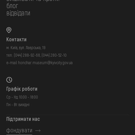
блог
відвідати
Контакти
м. Київ, вул. Лаврська, 19
тел.:
(044) 288-92-68
,
(044) 280-52-10
e-mail:
honchar.museum@kyivcity.gov.ua
Графік роботи
Ср - Нд: 10:00 - 18:00
Пн - Вт: вихідні
Підтримати нас
фондувати