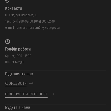
Контакти
м. Київ, вул. Лаврська, 19
тел.:
(044) 288-92-68
,
(044) 280-52-10
e-mail:
honchar.museum@kyivcity.gov.ua
Графік роботи
Ср - Нд: 10:00 - 18:00
Пн - Вт: вихідні
Підтримати нас
фондувати
подарувати експонат
Будьте з нами