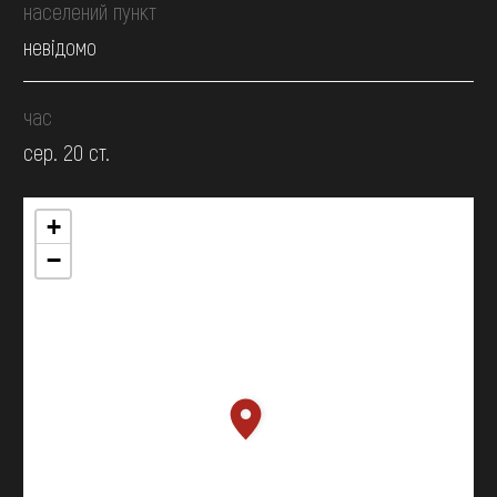
населений пункт
невідомо
час
сер. 20 ст.
+
−