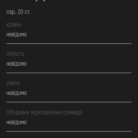
сер. 20 ст.
країна
невідомо
область
невідомо
район
невідомо
Об’єднана територіальна громада
невідомо