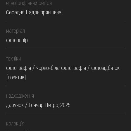
етнографічний регіон
Середня Наддніпрянщина
матеріал
фотопапір
техніки
фотографія / чорно-біла фотографія / фотовідбиток
(позитив)
надходження
дарунок / Гончар Петро, 2025
колекція