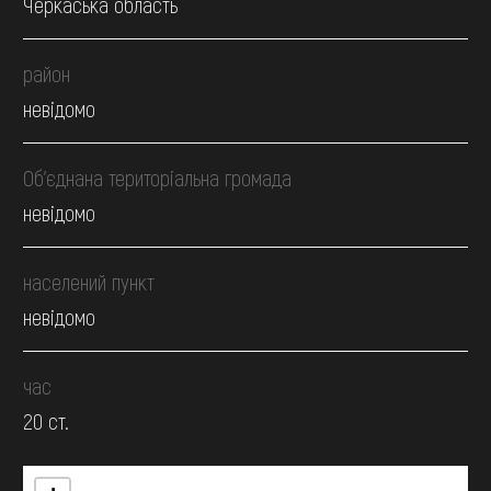
Черкаська область
район
невідомо
Об’єднана територіальна громада
невідомо
населений пункт
невідомо
час
20 ст.