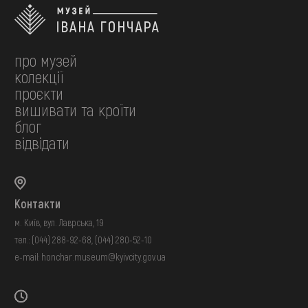
про музей
колекції
проєкти
вишивати та кроїти
блог
відвідати
Контакти
м. Київ, вул. Лаврська, 19
тел.:
(044) 288-92-68
,
(044) 280-52-10
e-mail:
honchar.museum@kyivcity.gov.ua