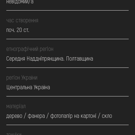
невідомий/а
час створення
поч. 20 ст.
етнографічний регіон
Середня Наддніпрянщина. Полтавщина
регіон України
Центральна Україна
матеріал
дерево / фанера / фотопапір на картоні / скло
техніки