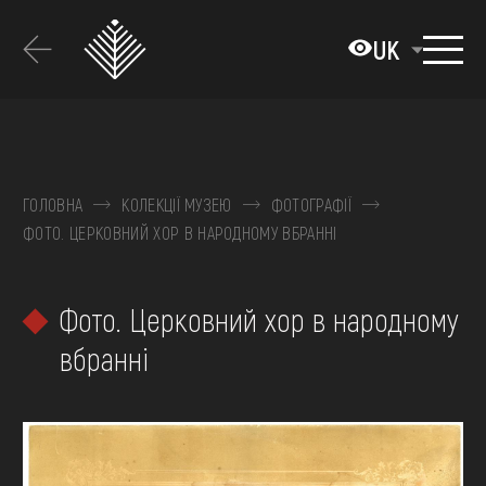
Перейти
до
UK
основного
вмісту
ПРО МУЗЕЙ
КОЛЕКЦІЇ
ГОЛОВНА
КОЛЕКЦІЇ МУЗЕЮ
ФОТОГРАФІЇ
ФОТО. ЦЕРКОВНИЙ ХОР В НАРОДНОМУ ВБРАННІ
ВИСТАВКИ ТА ПОДІЇ
МЕДІА
Фото. Церковний хор в народному
ВІДВІДАТИ
вбранні
НАВЧИТИСЯ
ПОСЛУГИ