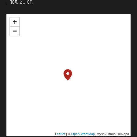
І пол. 20 ст.
+
−
Leaflet
| ©
OpenStreetMap
, Музей Івана Гончара