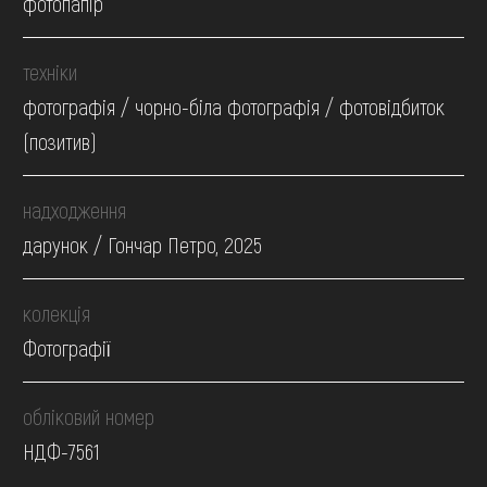
фотопапір
техніки
фотографія / чорно-біла фотографія / фотовідбиток
(позитив)
надходження
дарунок / Гончар Петро, 2025
колекція
Фотографії
обліковий номер
НДФ-7561