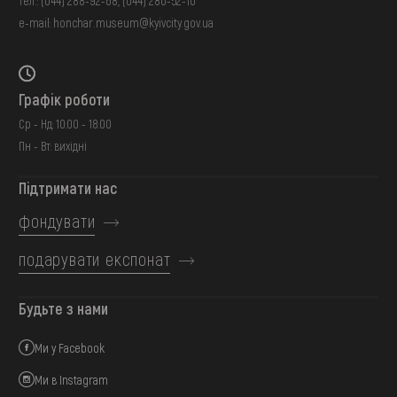
тел.:
(044) 288-92-68
,
(044) 280-52-10
e-mail:
honchar.museum@kyivcity.gov.ua
Графік роботи
Ср - Нд: 10:00 - 18:00
Пн - Вт: вихідні
Підтримати нас
фондувати
подарувати експонат
Будьте з нами
Ми у Facebook
Ми в Instagram