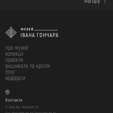
нагору
про музей
колекції
проєкти
вишивати та кроїти
блог
відвідати
Контакти
м. Київ, вул. Лаврська, 19