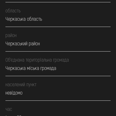
область
Черкаська область
район
Черкаський район
Об’єднана територіальна громада
Черкаська міська громада
населений пункт
невідомо
час