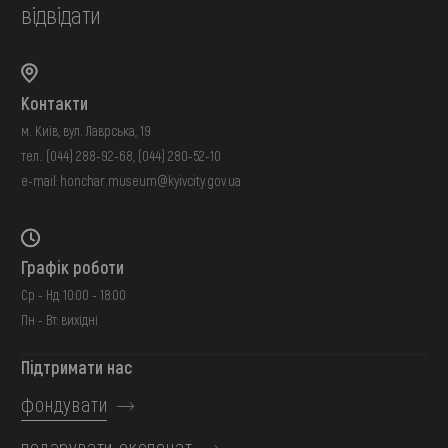
відвідати
Контакти
м. Київ, вул. Лаврська, 19
тел.:
(044) 288-92-68
,
(044) 280-52-10
e-mail:
honchar.museum@kyivcity.gov.ua
Графік роботи
Ср - Нд: 10:00 - 18:00
Пн - Вт: вихідні
Підтримати нас
фондувати
подарувати експонат