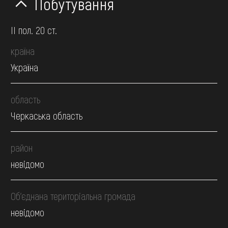
Побутування
II пол. 20 ст.
країна
Україна
область
Черкаська область
район
невідомо
Об’єднана територіальна громада
невідомо