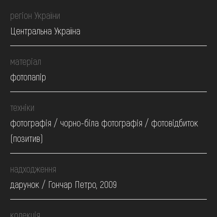
регіон України
Центральна Україна
матеріал
фотопапір
техніки
фотографія / чорно-біла фотографія / фотовідбиток
(позитив)
надходження
дарунок / Гончар Петро, 2009
колекція