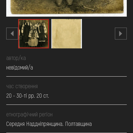
автор/ка
невідомий/а
час створення
20 - 30-ті рр. 20 ст.
етнографічний регіон
Середня Наддніпрянщина. Полтавщина