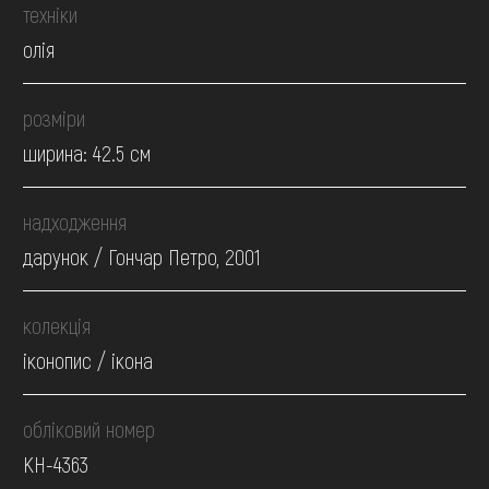
техніки
олія
розміри
ширина: 42.5 см
надходження
дарунок / Гончар Петро, 2001
колекція
іконопис / ікона
обліковий номер
КН-4363