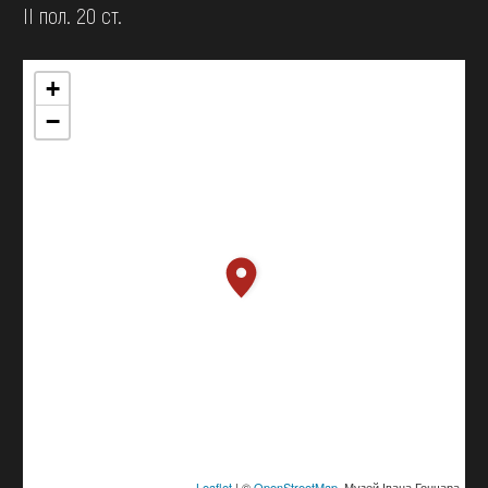
II пол. 20 ст.
+
−
Leaflet
| ©
OpenStreetMap
, Музей Івана Гончара