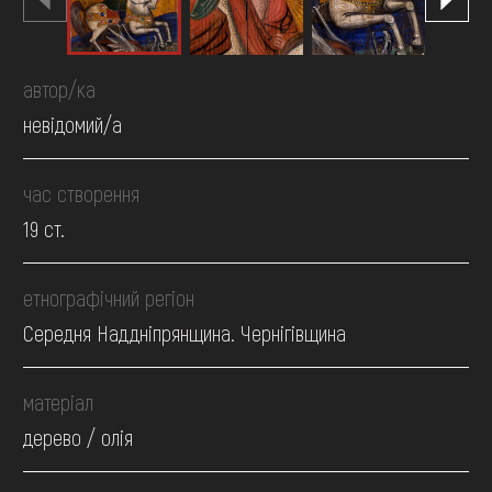
автор/ка
невідомий/а
час створення
19 ст.
етнографічний регіон
Середня Наддніпрянщина. Чернігівщина
матеріал
дерево / олія