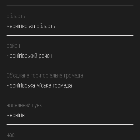
область
Чернігівська область
район
Чернігівський район
Об’єднана територіальна громада
Чернігівська міська громада
населений пункт
Чернігів
час