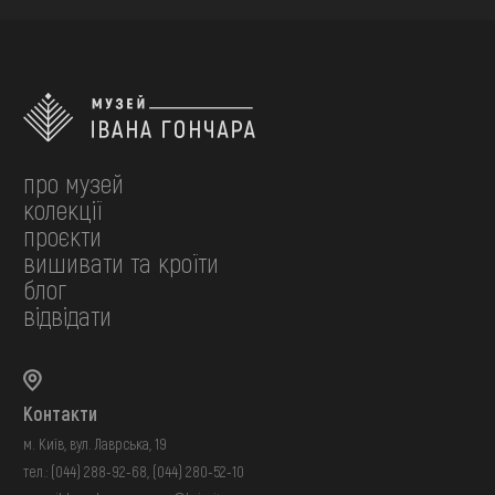
про музей
колекції
проєкти
вишивати та кроїти
блог
відвідати
Контакти
м. Київ, вул. Лаврська, 19
тел.:
(044) 288-92-68
,
(044) 280-52-10