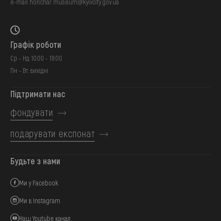
e-mail:
honchar.museum@kyivcity.gov.ua
Графік роботи
Ср - Нд: 10:00 - 18:00
Пн - Вт: вихідні
Підтримати нас
фондувати
подарувати експонат
Будьте з нами
Ми у Facebook
Ми в Instagram
Наш Youtube канал