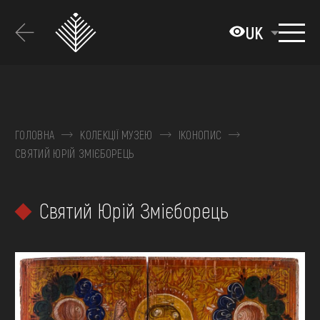
Перейти
до
UK
основного
вмісту
ПРО МУЗЕЙ
КОЛЕКЦІЇ
ГОЛОВНА
КОЛЕКЦІЇ МУЗЕЮ
ІКОНОПИС
СВЯТИЙ ЮРІЙ ЗМІЄБОРЕЦЬ
ВИСТАВКИ ТА ПОДІЇ
МЕДІА
Святий Юрій Змієборець
ВІДВІДАТИ
НАВЧИТИСЯ
ПОСЛУГИ