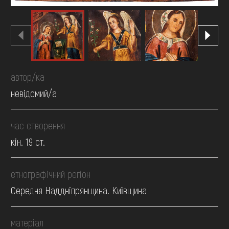
автор/ка
невідомий/а
час створення
кін. 19 ст.
етнографічний регіон
Середня Наддніпрянщина. Київщина
матеріал