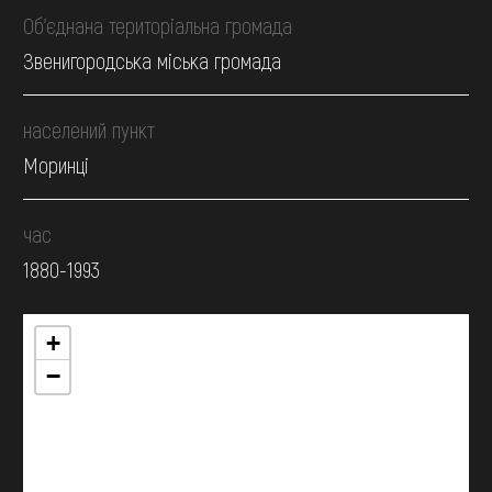
Об’єднана територіальна громада
Звенигородська міська громада
населений пункт
Моринці
час
1880-1993
+
−