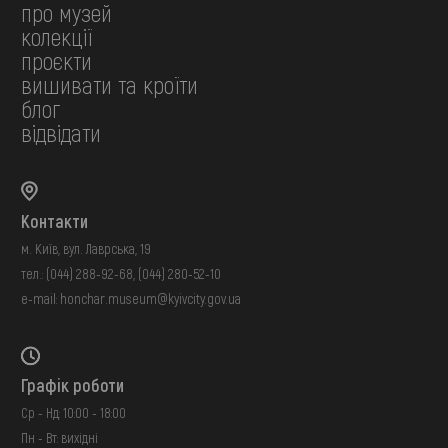
про музей
колекції
проєкти
вишивати та кроїти
блог
відвідати
Контакти
м. Київ, вул. Лаврська, 19
тел.:
(044) 288-92-68
,
(044) 280-52-10
e-mail:
honchar.museum@kyivcity.gov.ua
Графік роботи
Ср - Нд: 10:00 - 18:00
Пн - Вт: вихідні