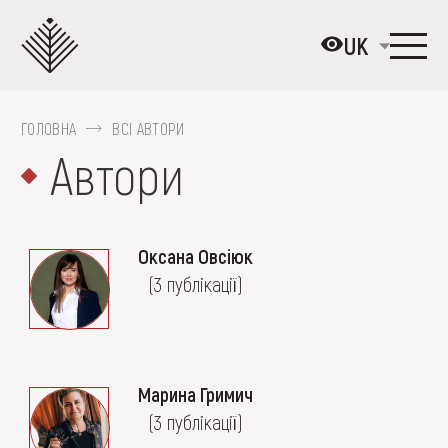
Перейти
до
UK
основного
вмісту
ГОЛОВНА
ВСІ АВТОРИ
ПРО МУЗЕЙ
Автори
КОЛЕКЦІЇ
ВИСТАВКИ ТА ПОДІЇ
Оксана Овсіюк
МЕДІА
(3 публікації)
ВІДВІДАТИ
НАВЧИТИСЯ
ПОСЛУГИ
Марина Гримич
(3 публікації)