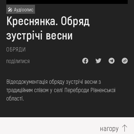
FAQ
🎤 Аудіоопис
ОНЛАЙН-КРАМНИЦЯ
Креснянка. Обряд
ПІДТРИМАТИ
зустрічі весни
ОБРЯДИ
поділитися
Відеодокументація обряду зустрічі весни з
традиційним співом у селі Переброди Рівненської
області.
нагору